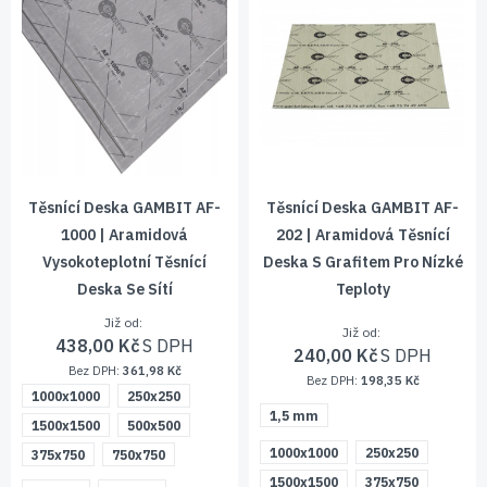
Těsnící Deska GAMBIT AF-
Těsnící Deska GAMBIT AF-
1000 | Aramidová
202 | Aramidová Těsnící
Vysokoteplotní Těsnící
Deska S Grafitem Pro Nízké
Deska Se Sítí
Teploty
Již od
Již od
438,00 Kč
240,00 Kč
361,98 Kč
198,35 Kč
1000x1000
250x250
1,5 mm
1500x1500
500x500
1000x1000
250x250
375x750
750x750
1500x1500
375x750