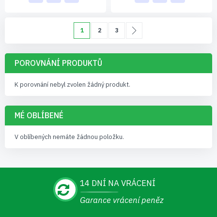
Stránka
Právě si prohlížíte stránku
Stránka
Stránka
Stránka
Další
1
2
3
POROVNÁNÍ PRODUKTŮ
K porovnání nebyl zvolen žádný produkt.
MÉ OBLÍBENÉ
V oblíbených nemáte žádnou položku.
14 DNÍ NA VRÁCENÍ
Garance vrácení peněz