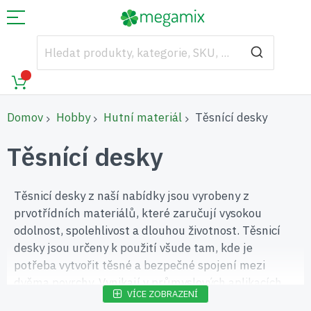
Domov
Hobby
Hutní materiál
Těsnící desky
Těsnící desky
Těsnicí desky z naší nabídky jsou vyrobeny z
prvotřídních materiálů, které zaručují vysokou
odolnost, spolehlivost a dlouhou životnost. Těsnicí
desky jsou určeny k použití všude tam, kde je
potřeba vytvořit těsné a bezpečné spojení mezi
dvěma povrchy. Vynikají v průmyslových aplikacích,
VÍCE ZOBRAZENÍ
automobilovém průmyslu, stavebnictví a dalších