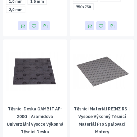
1,0 mm
1,5 mm
750x750
2,0 mm
Těsnící Deska GAMBIT AF-
Těsnící Materiál REINZ RS |
200G | Aramidová
Vysoce Výkonný Těsnící
Univerzální Vysoce Výkonná
Materiál Pro Spalovací
Těsnící Deska
Motory