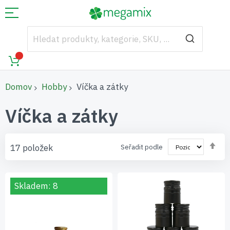
Domov
Hobby
Víčka a zátky
Víčka a zátky
Nas
17
položek
Seřadit podle
se
Skladem: 8