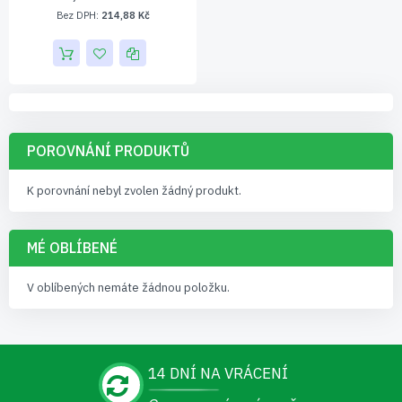
214,88 Kč
POROVNÁNÍ PRODUKTŮ
K porovnání nebyl zvolen žádný produkt.
MÉ OBLÍBENÉ
V oblíbených nemáte žádnou položku.
14 DNÍ NA VRÁCENÍ