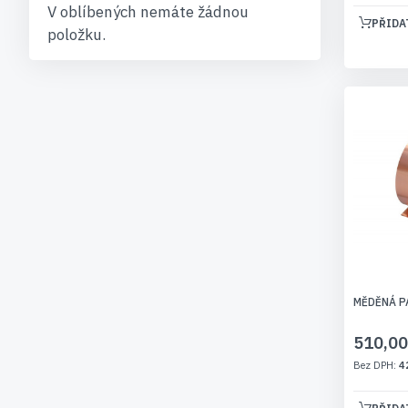
V oblíbených nemáte žádnou
PŘIDA
položku.
MĚDĚNÁ P
510,00
4