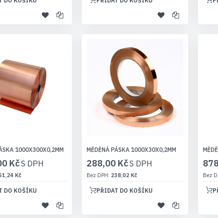
T DO KOŠÍKU
PŘIDAT DO KOŠÍKU
P
ÁSKA 1000X300X0,2MM
MĚDĚNÁ PÁSKA 1000X30X0,2MM
MĚDĚ
00 Kč
288,00 Kč
878
51,24 Kč
238,02 Kč
T DO KOŠÍKU
PŘIDAT DO KOŠÍKU
P