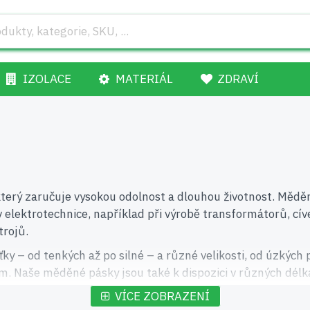
IZOLACE
MATERIÁL
ZDRAVÍ
terý zaručuje vysokou odolnost a dlouhou životnost. Měděné
í v elektrotechnice, například při výrobě transformátorů,
trojů.
 – od tenkých až po silné – a různé velikosti, od úzkých 
. Naše měděné pásky jsou také k dispozici v různých délk
VÍCE ZOBRAZENÍ