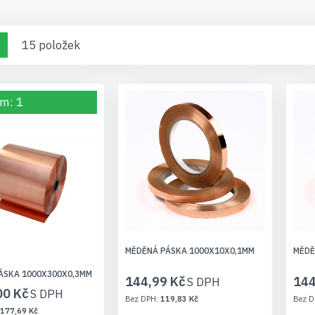
aše nabídka vám poskytne kvalitní a spolehlivá řešení pro 
rávného měděného pásku pro vaše potřeby.
brazení
žka
Seznam
15
položek
m: 1
MĚDĚNÁ PÁSKA 1000X10X0,1MM
MĚDĚ
ÁSKA 1000X300X0,3MM
144,99 Kč
144
00 Kč
119,83 Kč
 177,69 Kč