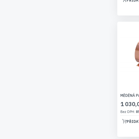
PŘIDA
MĚDĚNÁ P
1 030,
8
PŘIDA