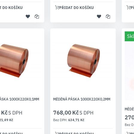
T DO KOŠÍKU
PŘIDAT DO KOŠÍKU
P
Sk
ÁSKA 1000X220X0,1MM
MĚDĚNÁ PÁSKA 1000X220X0,2MM
MĚDĚ
 Kč
768,00 Kč
270
21,49 Kč
634,71 Kč