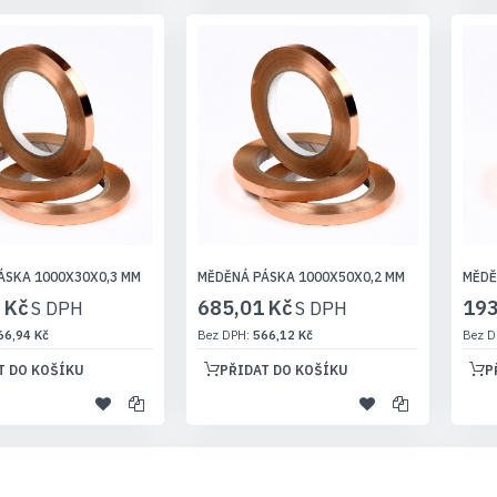
ÁSKA 1000X30X0,3 MM
MĚDĚNÁ PÁSKA 1000X50X0,2 MM
MĚDĚ
 Kč
685,01 Kč
193
66,94 Kč
566,12 Kč
T DO KOŠÍKU
PŘIDAT DO KOŠÍKU
P