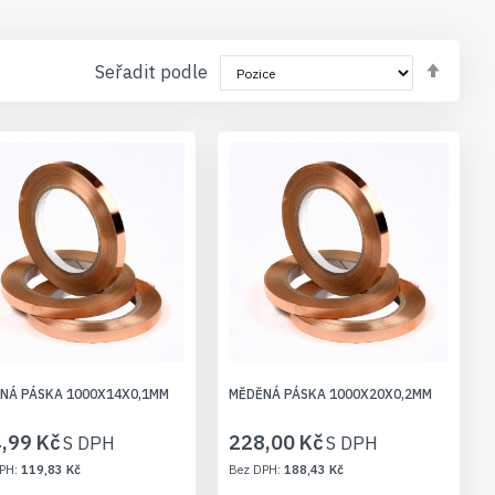
vaše projekty. Pokud máte jakékoli dotazy, neváhejte
Nasta
Seřadit podle
sest
NÁ PÁSKA 1000X14X0,1MM
MĚDĚNÁ PÁSKA 1000X20X0,2MM
,99 Kč
228,00 Kč
119,83 Kč
188,43 Kč