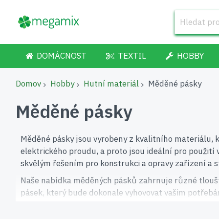
DOMÁCNOST
TEXTIL
HOBBY
Domov
Hobby
Hutní materiál
Měděné pásky
Měděné pásky
Měděné pásky jsou vyrobeny z kvalitního materiálu, k
elektrického proudu, a proto jsou ideální pro použit
skvělým řešením pro konstrukci a opravy zařízení a s
Naše nabídka měděných pásků zahrnuje různé tloušťky
pásek, který bude dokonale vyhovovat vašim potřebám
vašemu konkrétnímu použití.