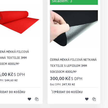
Skladem: 3
ENÁ MĚKKÁ FILCOVÁ
ANÁ TEXTILIE 3MM
ČERNÁ MĚKKÁ FILCOVÁ NETKANÁ
50CM 400G/M²
TEXTILIE S LEPIDLEM 3MM
50X150CM 400G/M²
,00 Kč
300,00 Kč
144,63 Kč
247,93 Kč
ŘIDAT DO KOŠÍKU
PŘIDAT DO KOŠÍKU