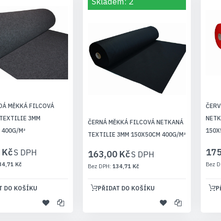
Skladem: 2
DÁ MĚKKÁ FILCOVÁ
ČERV
TEXTILIE 3MM
NETK
ČERNÁ MĚKKÁ FILCOVÁ NETKANÁ
 400G/M²
150X
TEXTILIE 3MM 150X50CM 400G/M²
 Kč
175
163,00 Kč
34,71 Kč
134,71 Kč
T DO KOŠÍKU
PŘIDAT DO KOŠÍKU
P