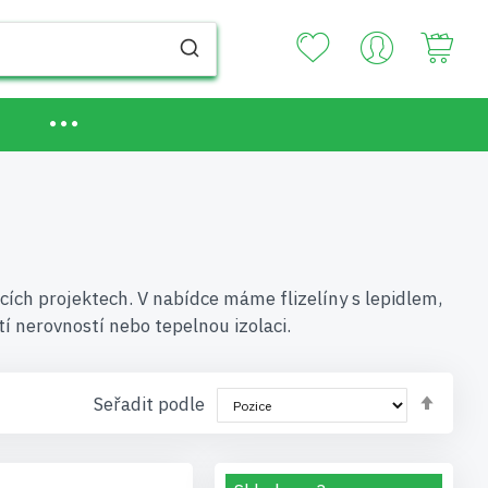
Your
ácích projektech. V nabídce máme flizelíny s lepidlem,
í nerovností nebo tepelnou izolaci.
Nasta
Seřadit podle
sest