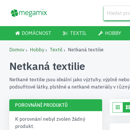
DOMÁCNOST
TEXTIL
HOBBY
Domov
Hobby
Textil
Netkaná textilie
Netkaná textilie
Netkané textilie jsou ideální jako výztuhy, výplně neb
podsufitové látky, plstěné a netkané materiály v různý
POROVNÁNÍ PRODUKTŮ
Zo
Mří
K porovnání nebyl zvolen žádný
produkt.