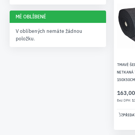
MÉ OBLÍBENÉ
V oblíbených nemáte žádnou
položku.
TMAVĚ ŠE
NETKANÁ 
150X50CM
163,00
1
PŘIDA