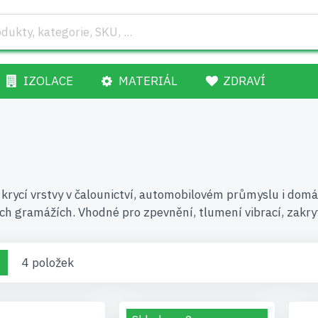
IZOLACE
MATERIÁL
ZDRAVÍ
o krycí vrstvy v čalounictví, automobilovém průmyslu i dom
ch gramážích. Vhodné pro zpevnění, tlumení vibrací, zakryt
brazení
žka
Seznam
4
položek