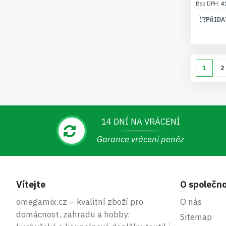
4
PŘIDA
Stránk
Právě s
S
1
2
14 DNÍ NA VRÁCENÍ
Garance vrácení peněz
Vítejte
O společno
omegamix.cz – kvalitní zboží pro
O nás
domácnost, zahradu a hobby:
Sitemap