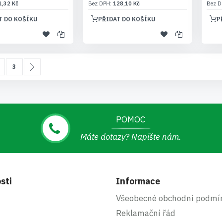
1,32 Kč
128,10 Kč
T DO KOŠÍKU
PŘIDAT DO KOŠÍKU
P
a
i prohlížíte stránku
tránka
Stránka
Stránka
Další
3
POMOC
Máte dotazy? Napište nám.
sti
Informace
Všeobecné obchodní podmí
Reklamační řád