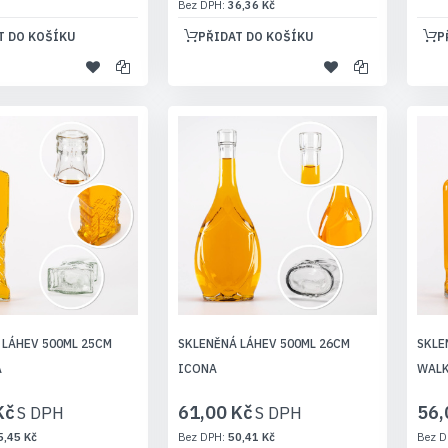
36,36 Kč
T DO KOŠÍKU
PŘIDAT DO KOŠÍKU
P
 LÁHEV 500ML 25CM
SKLENĚNÁ LÁHEV 500ML 26CM
SKLE
A
ICONA
WAL
Kč
61,00 Kč
56,
5,45 Kč
50,41 Kč