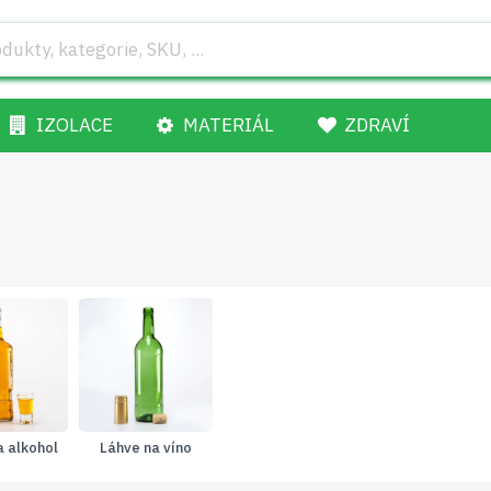
IZOLACE
MATERIÁL
ZDRAVÍ
a alkohol
Láhve na víno