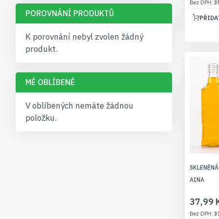
3
POROVNÁNÍ PRODUKTŮ
PŘIDA
K porovnání nebyl zvolen žádný
produkt.
MÉ OBLÍBENÉ
V oblíbených nemáte žádnou
položku.
SKLENĚNÁ
AINA
37,99 
3