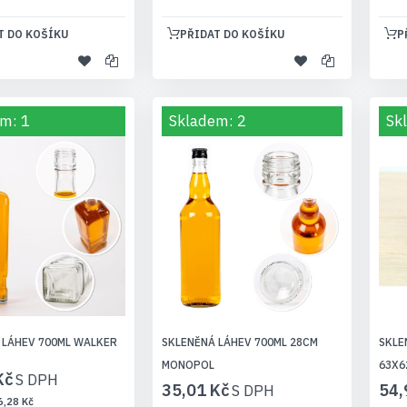
T DO KOŠÍKU
PŘIDAT DO KOŠÍKU
P
m: 1
Skladem: 2
Sk
 LÁHEV 700ML WALKER
SKLENĚNÁ LÁHEV 700ML 28CM
SKLE
MONOPOL
63X6
Kč
35,01 Kč
54,
6,28 Kč