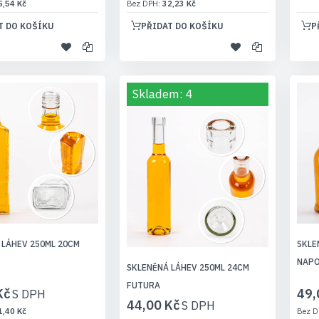
5,54 Kč
32,23 Kč
T DO KOŠÍKU
PŘIDAT DO KOŠÍKU
P
Skladem: 4
 LÁHEV 250ML 20CM
SKLE
NAP
SKLENĚNÁ LÁHEV 250ML 24CM
FUTURA
Kč
49,
44,00 Kč
1,40 Kč