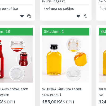
28,93 Kč
T DO KOŠÍKU
PŘIDAT DO KOŠÍKU
P
m: 18
Skladem: 1
Sk
 LÁHEV 1000ML 24CM
SKLENĚNÁ LÁHEV 10KS 100ML
SKLE
ÁVĚREM
12CM PLOCHÁ
FAT
Kč
155,00 Kč
124