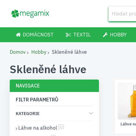
DOMÁCNOST
TEXTIL
HOBBY
Domov
Hobby
Skleněné láhve
Skleněné láhve
NAVIGACE
FILTR PARAMETRŮ
KATEGORIE
Láhve n
Láhve na alkohol
položky
33