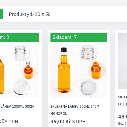
brazení
žka
Seznam
Produkty
1
-
20
z
56
m: 2
Skladem: 7
SKLE
FUT
 LÁHEV 1000ML 30CM
SKLENĚNÁ LÁHEV 500ML 24CM
MONOPOL
48,
Kč
39,00 Kč