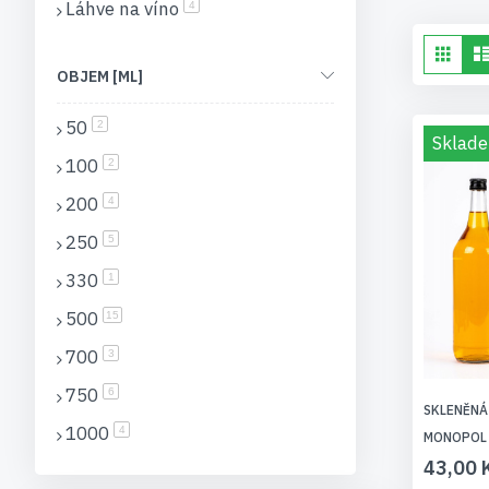
Láhve na víno
položky
4
Zo
Mří
OBJEM [ML]
50
položky
2
Sklade
100
položky
2
200
položky
4
250
položky
5
330
položka
1
500
položky
15
700
položky
3
750
položky
6
SKLENĚNÁ
1000
položky
4
MONOPOL
43,00 