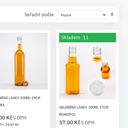
Nasta
Seřadit podle
sest
Skladem: 11
NĚNÁ LÁHEV 500ML 29CM
URA
SKLENĚNÁ LÁHEV 200ML 17CM
MONOPOL
00 Kč
17,00 Kč
39,67 Kč