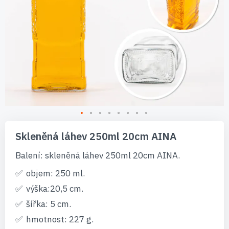
Přeskočit
na
Skleněná láhev 250ml 20cm AINA
začátek
galerie
Balení: skleněná láhev 250ml 20cm AINA.
s
obrázky
objem: 250 ml.
výška:20,5 cm.
šířka: 5 cm.
hmotnost: 227 g.