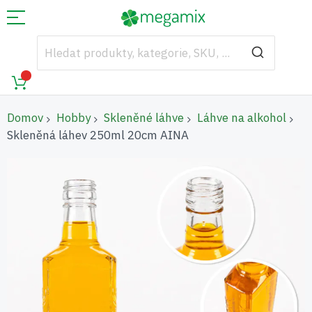
Domov
Hobby
Skleněné láhve
Láhve na alkohol
Skleněná láhev 250ml 20cm AINA
Přeskočit
na
konec
galerie
s
obrázky