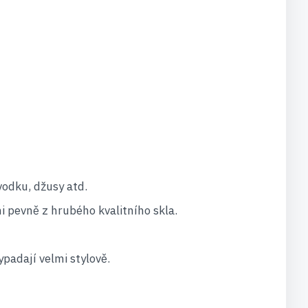
vodku, džusy atd.
i pevně z hrubého kvalitního skla.
padají velmi stylově.