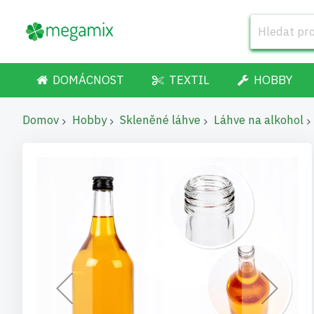
DOMÁCNOST
TEXTIL
HOBBY
Domov
Hobby
Skleněné láhve
Láhve na alkohol
Přeskočit
na
konec
galerie
s
obrázky