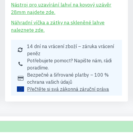
Nástroj pro uzavírání lahví na kovový uzávěr
28mm najdete zde.
Náhradní víčka a zátky na skleněné lahve
naleznete zde.
14 dní na vrácení zboží – záruka vrácení
peněz
Potřebujete pomoct? Napište nám, rádi
poradíme.
Bezpečné a šifrované platby – 100 %
ochrana vašich údajů
Přečtěte si svá zákonná záruční práva