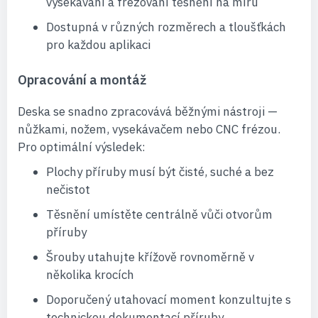
vysekávání a frézování těsnění na míru
Dostupná v různých rozměrech a tloušťkách
pro každou aplikaci
Opracování a montáž
Deska se snadno zpracovává běžnými nástroji —
nůžkami, nožem, vysekávačem nebo CNC frézou.
Pro optimální výsledek:
Plochy příruby musí být čisté, suché a bez
nečistot
Těsnění umístěte centrálně vůči otvorům
příruby
Šrouby utahujte křížově rovnoměrně v
několika krocích
Doporučený utahovací moment konzultujte s
technickou dokumentací příruby