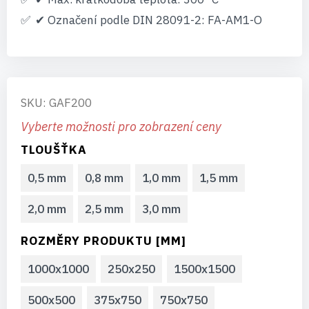
✔ Označení podle DIN 28091-2: FA-AM1-O
SKU: GAF200
Vyberte možnosti pro zobrazení ceny
TLOUŠŤKA
0,5 mm
0,8 mm
1,0 mm
1,5 mm
2,0 mm
2,5 mm
3,0 mm
ROZMĚRY PRODUKTU [MM]
1000x1000
250x250
1500x1500
500x500
375x750
750x750