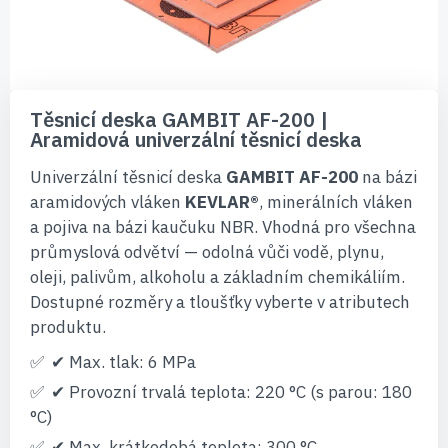
Přeskočit
na
Těsnicí deska GAMBIT AF-200 |
začátek
Aramidová univerzální těsnicí deska
galerie
s
Univerzální těsnicí deska
GAMBIT AF-200
na bázi
obrázky
aramidových vláken
KEVLAR®
, minerálních vláken
a pojiva na bázi kaučuku NBR. Vhodná pro všechna
průmyslová odvětví — odolná vůči vodě, plynu,
oleji, palivům, alkoholu a základním chemikáliím.
Dostupné rozměry a tloušťky vyberte v atributech
produktu.
✔ Max. tlak: 6 MPa
✔ Provozní trvalá teplota: 220 °C (s parou: 180
°C)
✔ Max. krátkodobá teplota: 300 °C