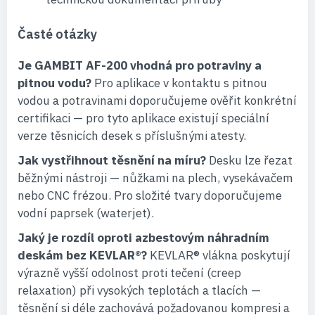
Časté otázky
Je GAMBIT AF-200 vhodná pro potraviny a
pitnou vodu?
Pro aplikace v kontaktu s pitnou
vodou a potravinami doporučujeme ověřit konkrétní
certifikaci — pro tyto aplikace existují speciální
verze těsnicích desek s příslušnými atesty.
Jak vystřihnout těsnění na míru?
Desku lze řezat
běžnými nástroji — nůžkami na plech, vysekávačem
nebo CNC frézou. Pro složité tvary doporučujeme
vodní paprsek (waterjet).
Jaký je rozdíl oproti azbestovým náhradním
deskám bez KEVLAR®?
KEVLAR® vlákna poskytují
výrazně vyšší odolnost proti tečení (creep
relaxation) při vysokých teplotách a tlacích —
těsnění si déle zachovává požadovanou kompresi a