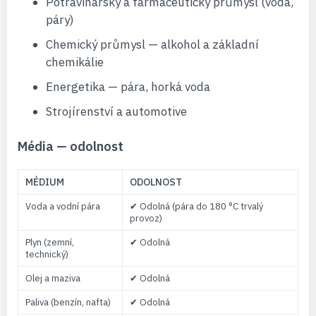
Potravinářský a farmaceutický průmysl (voda,
páry)
Chemický průmysl — alkohol a základní
chemikálie
Energetika — pára, horká voda
Strojírenství a automotive
Média — odolnost
MÉDIUM
ODOLNOST
Voda a vodní pára
✔ Odolná (pára do 180 °C trvalý
provoz)
Plyn (zemní,
✔ Odolná
technický)
Olej a maziva
✔ Odolná
Paliva (benzín, nafta)
✔ Odolná