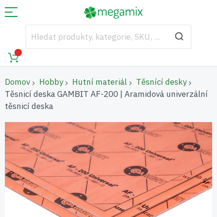
Domov
Hobby
Hutní materiál
Těsnící desky
Těsnicí deska GAMBIT AF-200 | Aramidová univerzální
těsnicí deska
Přeskočit
na
konec
galerie
s
obrázky