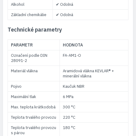
Alkohol
✔ Odolná
Základní chemikálie
✔ Odolná
Technické parametry
PARAMETR
HODNOTA
Označení podle DIN
FA-AM1-O
28091-2
Materiál vlákna
Aramidová vlákna KEVLAR® +
minerální vlákna
Pojivo
Kaučuk NBR
Maximální tlak
6 MPa
Max. teplota krátkodobá
300 °C
Teplota trvalého provozu
220 °C
Teplota trvalého provozu
180 °C
s párou