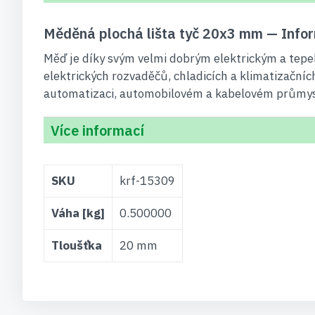
Měděná plochá lišta tyč 20x3 mm — Info
Měď je díky svým velmi dobrým elektrickým a tepel
elektrických rozvaděčů, chladicích a klimatizačníc
automatizaci, automobilovém a kabelovém průmyslu
Více informací
Více
SKU
krf-15309
informací
Váha [kg]
0.500000
Tloušťka
20 mm