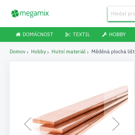
DOMÁCNOST
TEXTIL
HOBBY
Domov
Hobby
Hutní materiál
Měděná plochá liš
Přeskočit
na
konec
galerie
s
obrázky