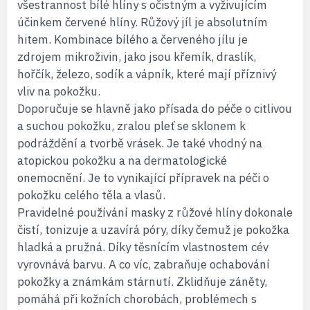
všestrannost bílé hlíny s očistným a vyživujícím
účinkem červené hlíny. Růžový jíl je absolutním
hitem. Kombinace bílého a červeného jílu je
zdrojem mikroživin, jako jsou křemík, draslík,
hořčík, železo, sodík a vápník, které mají příznivý
vliv na pokožku.
Doporučuje se hlavně jako přísada do péče o citlivou
a suchou pokožku, zralou pleť se sklonem k
podráždění a tvorbě vrásek. Je také vhodný na
atopickou pokožku a na dermatologické
onemocnění. Je to vynikající přípravek na péči o
pokožku celého těla a vlasů.
Pravidelné používání masky z růžové hlíny dokonale
čistí, tonizuje a uzavírá póry, díky čemuž je pokožka
hladká a pružná. Díky těsnícím vlastnostem cév
vyrovnává barvu. A co víc, zabraňuje ochabování
pokožky a známkám stárnutí. Zklidňuje záněty,
pomáhá při kožních chorobách, problémech s