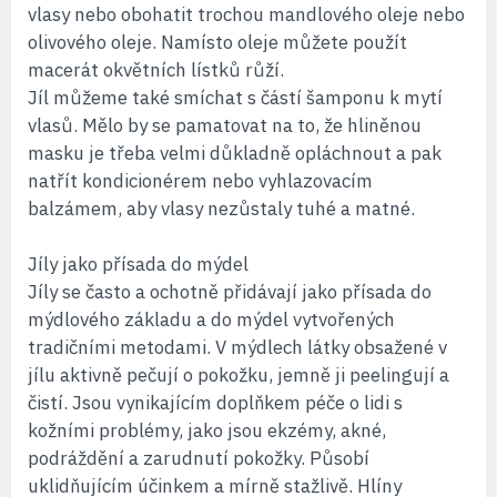
vlasy nebo obohatit trochou mandlového oleje nebo
olivového oleje. Namísto oleje můžete použít
macerát okvětních lístků růží.
Jíl můžeme také smíchat s částí šamponu k mytí
vlasů. Mělo by se pamatovat na to, že hliněnou
masku je třeba velmi důkladně opláchnout a pak
natřít kondicionérem nebo vyhlazovacím
balzámem, aby vlasy nezůstaly tuhé a matné.
Jíly jako přísada do mýdel
Jíly se často a ochotně přidávají jako přísada do
mýdlového základu a do mýdel vytvořených
tradičními metodami. V mýdlech látky obsažené v
jílu aktivně pečují o pokožku, jemně ji peelingují a
čistí. Jsou vynikajícím doplňkem péče o lidi s
kožními problémy, jako jsou ekzémy, akné,
podráždění a zarudnutí pokožky. Působí
uklidňujícím účinkem a mírně stažlivě. Hlíny