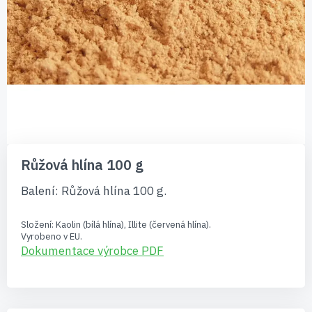
Přeskočit
na
Růžová hlína 100 g
začátek
galerie
Balení: Růžová hlína 100 g.
s
obrázky
Složení: Kaolin (bílá hlína), Illite (červená hlína).
Vyrobeno v EU.
Dokumentace výrobce PDF