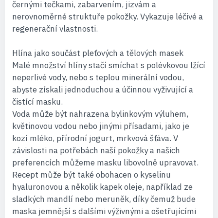
černými tečkami, zabarvením, jizvám a
nerovnoměrné struktuře pokožky. Vykazuje léčivé a
regenerační vlastnosti.
Hlína jako součást pleťových a tělových masek
Malé množství hlíny stačí smíchat s polévkovou lžící
neperlivé vody, nebo s teplou minerální vodou,
abyste získali jednoduchou a účinnou vyživující a
čistící masku.
Voda může být nahrazena bylinkovým výluhem,
květinovou vodou nebo jinými přísadami, jako je
kozí mléko, přírodní jogurt, mrkvová šťáva. V
závislosti na potřebách naší pokožky a našich
preferencích můžeme masku libovolně upravovat.
Recept může být také obohacen o kyselinu
hyaluronovou a několik kapek oleje, například ze
sladkých mandlí nebo meruněk, díky čemuž bude
maska ​​jemnější s dalšími výživnými a ošetřujícími