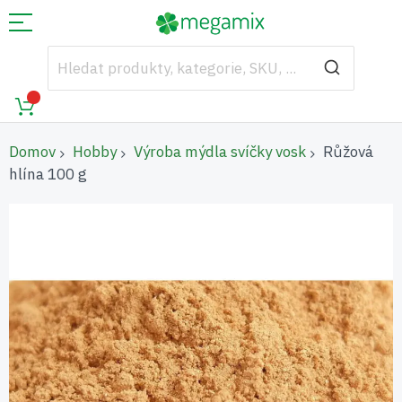
Domov
Hobby
Výroba mýdla svíčky vosk
Růžová
hlína 100 g
Přeskočit
na
konec
galerie
s
obrázky