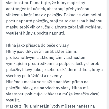
vlastnostmi. Pamatujte, že hlíny mají silný
adstringentní účinek, absorbují přebytečnou
vlhkost a kožní maz z pokožky. Pokud se vám nelíbí
pocit napnuté pokožky, stojí za to dát si na hliněnou
masku teplý vlhký ručník, abyste zabránili rychlému
vysušení hlíny a pocitu napnutí.
Hlína jako přísada do péče o vlasy
Hlíny jsou díky svým antibakteriálním,
protizánětlivým a zklidňujícím vlastnostem
vynikajícím prostředkem na podporu léčby chorob
pokožky hlavy, jako je seboroická dermatitida, lupy a
všechny podráždění a ekzémy.
Hliněnou masku se snažte nanášet přímo na
pokožku hlavy, ne na všechny vlasy. Hlína má
vlastnosti pohlcující vlhkost a může konečky vlasů
vysušit.
Masku z jílu a minerální vody můžete nanést na