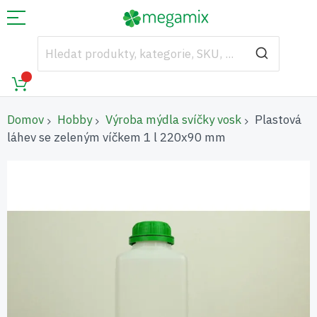
Domov
Hobby
Výroba mýdla svíčky vosk
Plastová
láhev se zeleným víčkem 1 l 220x90 mm
Přeskočit
na
konec
galerie
s
obrázky