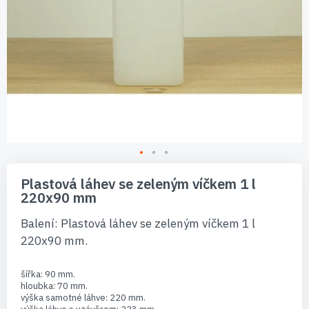
Přeskočit
na
Plastová láhev se zeleným víčkem 1 l
začátek
220x90 mm
galerie
s
Balení: Plastová láhev se zeleným víčkem 1 l
obrázky
220x90 mm.
šířka: 90 mm.
hloubka: 70 mm.
výška samotné láhve: 220 mm.