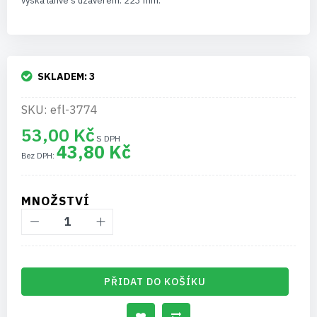
výška láhve s uzávěrem: 223 mm.
SKLADEM:
3
SKU: efl-3774
53,00 Kč
43,80 Kč
MNOŽSTVÍ
PŘIDAT DO KOŠÍKU