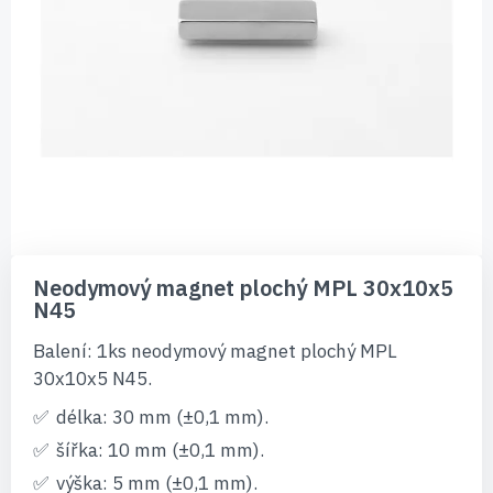
Přeskočit
na
Neodymový magnet plochý MPL 30x10x5
začátek
N45
galerie
s
Balení: 1ks neodymový magnet plochý MPL
obrázky
30x10x5 N45.
délka: 30 mm (±0,1 mm).
šířka: 10 mm (±0,1 mm).
výška: 5 mm (±0,1 mm).