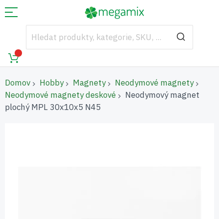
Domov
Hobby
Magnety
Neodymové magnety
Neodymové magnety deskové
Neodymový magnet
plochý MPL 30x10x5 N45
Přeskočit
na
konec
galerie
s
obrázky