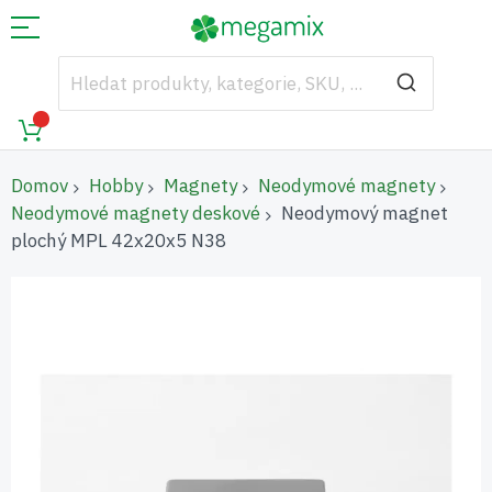
Domov
Hobby
Magnety
Neodymové magnety
Neodymové magnety deskové
Neodymový magnet
plochý MPL 42x20x5 N38
Přeskočit
na
konec
galerie
s
obrázky