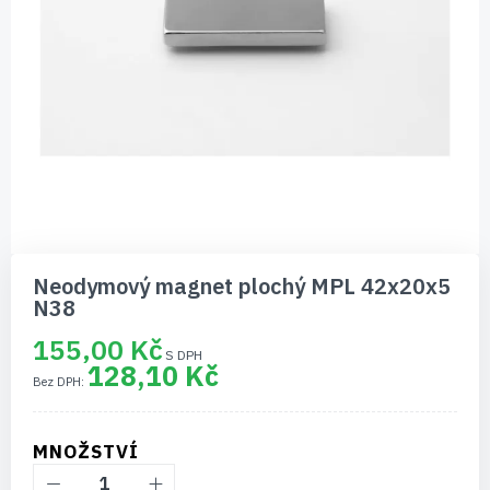
Přeskočit
na
Neodymový magnet plochý MPL 42x20x5
začátek
N38
galerie
s
155,00 Kč
obrázky
128,10 Kč
MNOŽSTVÍ