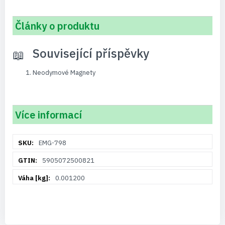
Články o produktu
Související příspěvky
Neodymové Magnety
Více informací
Více
EMG-798
informací
5905072500821
0.001200