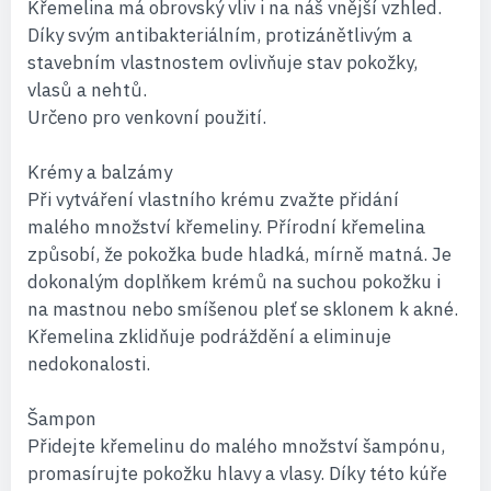
Křemelina má obrovský vliv i na náš vnější vzhled.
Díky svým antibakteriálním, protizánětlivým a
stavebním vlastnostem ovlivňuje stav pokožky,
vlasů a nehtů.
Určeno pro venkovní použití.
Krémy a balzámy
Při vytváření vlastního krému zvažte přidání
malého množství křemeliny. Přírodní křemelina
způsobí, že pokožka bude hladká, mírně matná. Je
dokonalým doplňkem krémů na suchou pokožku i
na mastnou nebo smíšenou pleť se sklonem k akné.
Křemelina zklidňuje podráždění a eliminuje
nedokonalosti.
Šampon
Přidejte křemelinu do malého množství šampónu,
promasírujte pokožku hlavy a vlasy. Díky této kúře