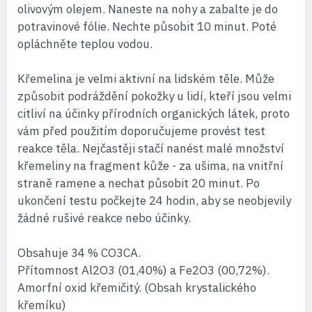
olivovým olejem. Naneste na nohy a zabalte je do
potravinové fólie. Nechte působit 10 minut. Poté
opláchněte teplou vodou.
Křemelina je velmi aktivní na lidském těle. Může
způsobit podráždění pokožky u lidí, kteří jsou velmi
citliví na účinky přírodních organických látek, proto
vám před použitím doporučujeme provést test
reakce těla. Nejčastěji stačí nanést malé množství
křemeliny na fragment kůže - za ušima, na vnitřní
straně ramene a nechat působit 20 minut. Po
ukončení testu počkejte 24 hodin, aby se neobjevily
žádné rušivé reakce nebo účinky.
Obsahuje 34 % CO3CA.
Přítomnost Al2O3 (01,40%) a Fe2O3 (00,72%).
Amorfní oxid křemičitý. (Obsah krystalického
křemíku)