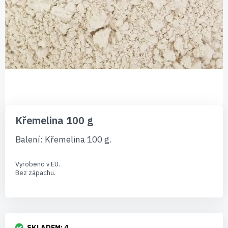
Přeskočit
na
Křemelina 100 g
začátek
galerie
Balení: Křemelina 100 g.
s
obrázky
Vyrobeno v EU.
Bez zápachu.
SKLADEM:
4