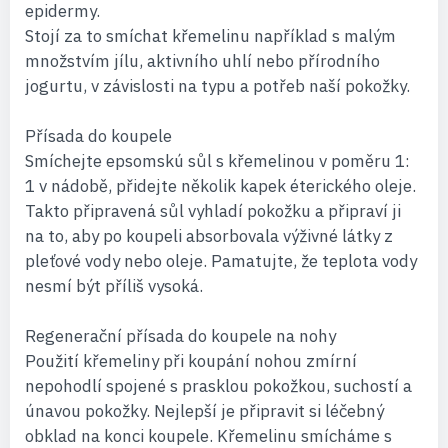
epidermy.
Stojí za to smíchat křemelinu například s malým
množstvím jílu, aktivního uhlí nebo přírodního
jogurtu, v závislosti na typu a potřeb naší pokožky.
Přísada do koupele
Smíchejte epsomskú sůl s křemelinou v poměru 1:
1 v nádobě, přidejte několik kapek éterického oleje.
Takto připravená sůl vyhladí pokožku a připraví ji
na to, aby po koupeli absorbovala výživné látky z
pleťové vody nebo oleje. Pamatujte, že teplota vody
nesmí být příliš vysoká.
Regenerační přísada do koupele na nohy
Použití křemeliny při koupání nohou zmírní
nepohodlí spojené s prasklou pokožkou, suchostí a
únavou pokožky. Nejlepší je připravit si léčebný
obklad na konci koupele. Křemelinu smícháme s