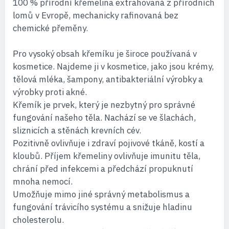
100 % přírodní křemelina extrahovaná z přírodních
lomů v Evropě, mechanicky rafinovaná bez
chemické přeměny.
Pro vysoký obsah křemíku je široce používaná v
kosmetice. Najdeme ji v kosmetice, jako jsou krémy,
tělová mléka, šampony, antibakteriální výrobky a
výrobky proti akné.
Křemík je prvek, který je nezbytný pro správné
fungování našeho těla. Nachází se ve šlachách,
sliznicích a stěnách krevních cév.
Pozitivně ovlivňuje i zdraví pojivové tkáně, kostí a
kloubů. Příjem křemeliny ovlivňuje imunitu těla,
chrání před infekcemi a předchází propuknutí
mnoha nemocí.
Umožňuje mimo jiné správný metabolismus a
fungování trávicího systému a snižuje hladinu
cholesterolu.