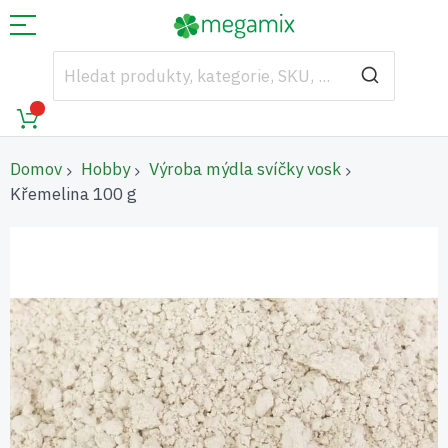
Domov
Hobby
Výroba mýdla svíčky vosk
Křemelina 100 g
Přeskočit
na
konec
galerie
s
obrázky