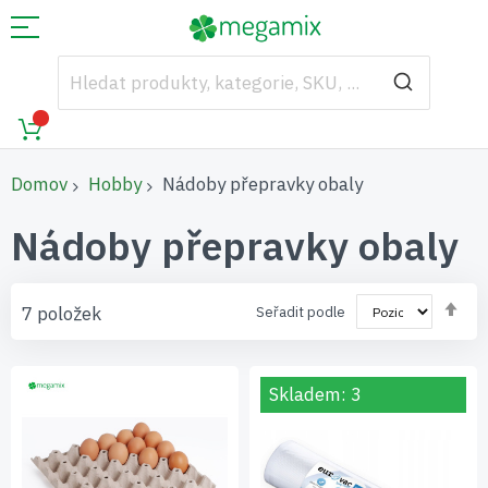
Domov
Hobby
Nádoby přepravky obaly
Nádoby přepravky obaly
Nas
7
položek
Seřadit podle
se
Skladem: 3