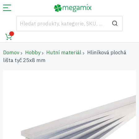
Domov
Hobby
Hutní materiál
Hliníková plochá
lišta tyč 25x8 mm
Přeskočit
na
konec
galerie
s
obrázky