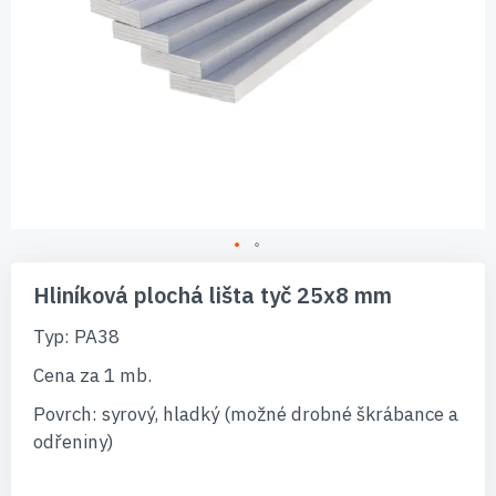
Přeskočit
na
Hliníková plochá lišta tyč 25x8 mm
začátek
galerie
Typ: PA38
s
obrázky
Cena za 1 mb.
Povrch: syrový, hladký (možné drobné škrábance a
odřeniny)