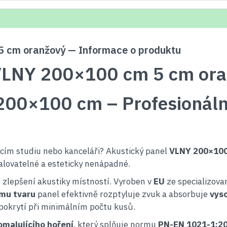
5 cm oranžový — Informace o produktu
 VLNY 200×100 cm 5 cm or
200×100 cm – Profesionáln
cím studiu nebo kanceláři? Akustický panel
VLNY 200×10
alovatelné a esteticky nenápadné.
e zlepšení akustiky místností. Vyroben v
EU
ze specializov
ému tvaru
panel efektivně rozptyluje zvuk a absorbuje
vys
 pokrytí při minimálním počtu kusů.
malujícího hoření
, který splňuje normu
PN-EN 1021-1:2