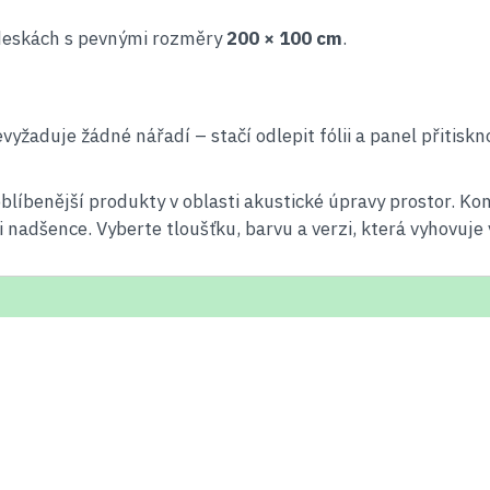
 deskách s pevnými rozměry
200 × 100 cm
.
yžaduje žádné nářadí – stačí odlepit fólii a panel přitiskno
líbenější produkty v oblasti akustické úpravy prostor. K
 i nadšence. Vyberte tloušťku, barvu a verzi, která vyhovuj