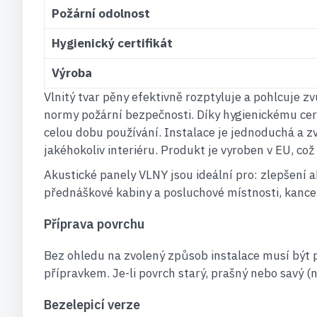
Požární odolnost
Hygienický certifikát
Výroba
Vlnitý tvar pěny efektivně rozptyluje a pohlcuje z
normy požární bezpečnosti. Díky hygienickému cert
celou dobu používání. Instalace je jednoduchá a zv
jakéhokoliv interiéru. Produkt je vyroben v EU, což
Akustické panely VLNY jsou ideální pro: zlepšení 
přednáškové kabiny a posluchové místnosti, kancelá
Příprava povrchu
Bez ohledu na zvolený způsob instalace musí být p
přípravkem. Je-li povrch starý, prašný nebo savý (n
Bezelepicí verze