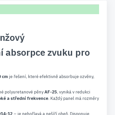
anžový
í absorpce zvuku pro
0 cm
je řešení, které efektivně absorbuje ozvěny,
ané polyuretanové pěny
AF-25
, vyniká v redukci
oké a střední frekvence
. Každý panel má rozměry
014-12
– je nehořlavá a nešíří oheň. Disponuje