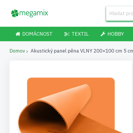
DOMÁCNOST
TEXTIL
HOBBY
Domov
Akustický panel pěna VLNY 200×100 cm 5 c
Přeskočit
na
konec
galerie
s
obrázky