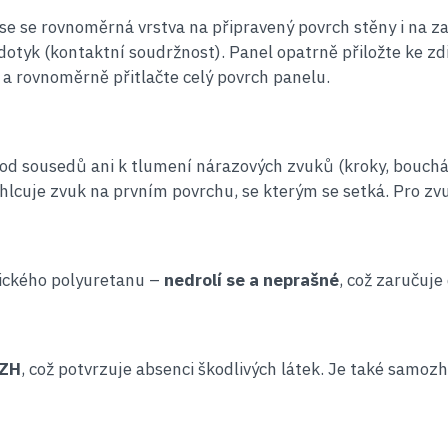
se se rovnoměrná vrstva na připravený povrch stěny i na za
dotyk (kontaktní soudržnost). Panel opatrně přiložte ke zd
a rovnoměrně přitlačte celý povrch panelu.
u od sousedů ani k tlumení nárazových zvuků (kroky, bouch
hlcuje zvuk na prvním povrchu, se kterým se setká. Pro zvuk
tického polyuretanu –
nedrolí se a neprašné
, což zaručuje
PZH
, což potvrzuje absenci škodlivých látek. Je také samoz