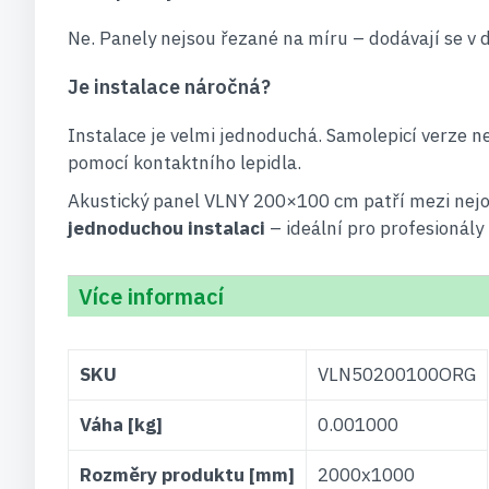
Ne. Panely nejsou řezané na míru – dodávají se v
Je instalace náročná?
Instalace je velmi jednoduchá. Samolepicí verze nev
pomocí kontaktního lepidla.
Akustický panel VLNY 200×100 cm patří mezi nejob
jednoduchou instalaci
– ideální pro profesionály
Více informací
Více
SKU
VLN50200100ORG
informací
Váha [kg]
0.001000
Rozměry produktu [mm]
2000x1000