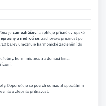
Pěna je
samozhášecí
a splňuje přísné evropské
neprašný a nedrolí se
, zachovává pružnost po
kála 10 barev umožňuje harmonické začlenění do
kušebny, herní místnosti a domácí kina,
řízení.
noty. Doporučuje se povrch odmastit speciálním
vnila a zlepšila přilnavost.