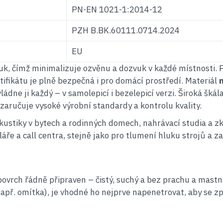
PN-EN 1021-1:2014-12
PZH B.BK.60111.0714.2024
EU
vuk, čímž minimalizuje ozvěnu a dozvuk v každé místnosti. 
ifikátu je plně bezpečná i pro domácí prostředí. Materiál
ládne ji každý – v samolepicí i bezelepicí verzi. Široká š
 zaručuje vysoké výrobní standardy a kontrolu kvality.
akustiky v bytech a rodinných domech, nahrávací studia a z
ře a call centra, stejně jako pro tlumení hluku strojů a za
ovrch řádně připraven – čistý, suchý a bez prachu a mast
apř. omítka), je vhodné ho nejprve napenetrovat, aby se zpe