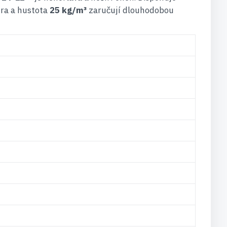
ura a hustota
25 kg/m³
zaručují dlouhodobou