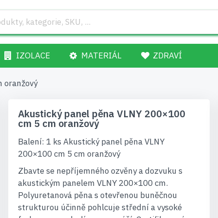
IZOLACE
MATERIÁL
ZDRAVÍ
m oranžový
Akustický panel pěna VLNY 200×100
cm 5 cm oranžový
Balení: 1 ks Akustický panel pěna VLNY
200×100 cm 5 cm oranžový
Zbavte se nepříjemného ozvěny a dozvuku s
akustickým panelem VLNY 200×100 cm.
Polyuretanová pěna s otevřenou buněčnou
strukturou účinně pohlcuje střední a vysoké