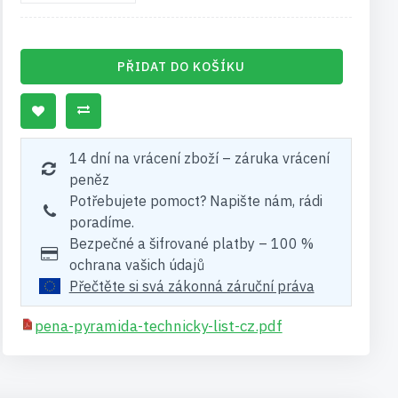
PŘIDAT DO KOŠÍKU
14 dní na vrácení zboží – záruka vrácení
peněz
Potřebujete pomoct? Napište nám, rádi
poradíme.
Bezpečné a šifrované platby – 100 %
ochrana vašich údajů
Přečtěte si svá zákonná záruční práva
pena-pyramida-technicky-list-cz.pdf