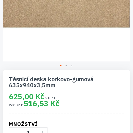
Přeskočit
na
Těsnicí deska korkovo-gumová
začátek
635x940x3,5mm
galerie
s
625,00 Kč
obrázky
516,53 Kč
MNOŽSTVÍ