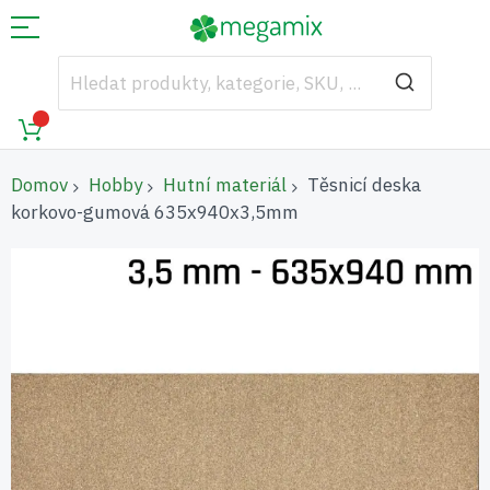
Domov
Hobby
Hutní materiál
Těsnicí deska
korkovo-gumová 635x940x3,5mm
Přeskočit
na
konec
galerie
s
obrázky