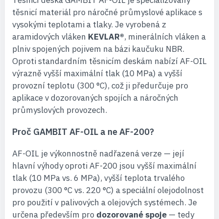
Těsnicí deska GAMBIT AF-OIL je specializovaný
těsnicí materiál pro náročné průmyslové aplikace s
vysokými teplotami a tlaky. Je vyrobená z
aramidových vláken
KEVLAR®
, minerálních vláken a
plniv spojených pojivem na bázi kaučuku NBR.
Oproti standardním těsnicím deskám nabízí AF-OIL
výrazně vyšší maximální tlak (10 MPa) a vyšší
provozní teplotu (300 °C), což ji předurčuje pro
aplikace v dozorovaných spojích a náročných
průmyslových provozech.
Proč GAMBIT AF-OIL a ne AF-200?
AF-OIL je výkonnostně nadřazená verze — její
hlavní výhody oproti AF-200 jsou vyšší maximální
tlak (10 MPa vs. 6 MPa), vyšší teplota trvalého
provozu (300 °C vs. 220 °C) a speciální olejodolnost
pro použití v palivových a olejových systémech. Je
určena především pro
dozorované spoje
— tedy