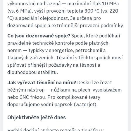
výkonnostně nadřazená — maximální tlak 10 MPa
(vs. 6 MPa), vyšší provozní teplota 300 °C (vs. 220
°C) a speciální olejodolnost. Je určena pro
dozorované spoje a extrémnější provozní podmínky.
Co jsou dozorované spoje?
Spoje, které podléhají
pravidelné technické kontrole podle platných
norem — typicky v energetice, petrochemii a
tlakových zařízeních. Těsnění v těchto spojích musí
splňovat přísnější požadavky na těsnost a
dlouhodobou stabilitu.
Jak vyřezat těsnění na míru?
Desku lze řezat
běžnými nástroji — nůžkami na plech, vysekávačem
nebo CNC frézou. Pro komplikované tvary
doporučujeme vodní paprsek (waterjet).
Objektivněte ještě dnes
Rychlé dodání. Vyberte rozměr a tloušťku v