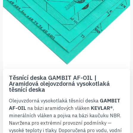
Přeskočit
na
Těsnící deska GAMBIT AF-OIL |
začátek
Aramidová olejovzdorná vysokotlaká
galerie
těsnící deska
s
obrázky
Olejuvzdorná vysokotlaká těsnící deska
GAMBIT
AF-OIL
na bázi aramidových vláken
KEVLAR®
,
minerálních vláken a pojiva na bázi kaučuku NBR.
Navržena pro extrémní provozní podmínky —
vysoké teploty i tlaky. Doporučená pro vodu, vodní