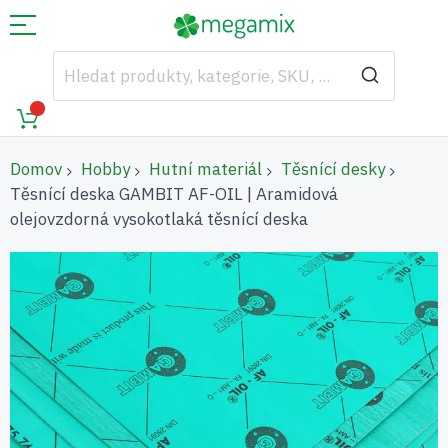
Domov
Hobby
Hutní materiál
Těsnící desky
Těsnící deska GAMBIT AF-OIL | Aramidová
olejovzdorná vysokotlaká těsnící deska
Přeskočit
na
konec
galerie
s
obrázky