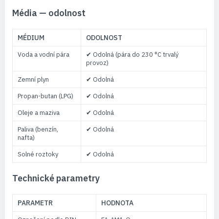
Média — odolnost
MÉDIUM
ODOLNOST
Voda a vodní pára
✔ Odolná (pára do 230 °C trvalý
provoz)
Zemní plyn
✔ Odolná
Propan-butan (LPG)
✔ Odolná
Oleje a maziva
✔ Odolná
Paliva (benzín,
✔ Odolná
nafta)
Solné roztoky
✔ Odolná
Technické parametry
PARAMETR
HODNOTA