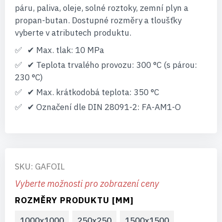
páru, paliva, oleje, solné roztoky, zemní plyn a
propan-butan. Dostupné rozměry a tloušťky
vyberte v atributech produktu.
✔ Max. tlak: 10 MPa
✔ Teplota trvalého provozu: 300 °C (s párou:
230 °C)
✔ Max. krátkodobá teplota: 350 °C
✔ Označení dle DIN 28091-2: FA-AM1-O
SKU: GAFOIL
Vyberte možnosti pro zobrazení ceny
ROZMĚRY PRODUKTU [MM]
1000x1000
250x250
1500x1500