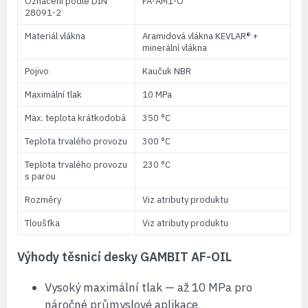
Označení podle DIN
FA-AM1-O
28091-2
Materiál vlákna
Aramidová vlákna KEVLAR® +
minerální vlákna
Pojivo
Kaučuk NBR
Maximální tlak
10 MPa
Max. teplota krátkodobá
350 °C
Teplota trvalého provozu
300 °C
Teplota trvalého provozu
230 °C
s parou
Rozměry
Viz atributy produktu
Tloušťka
Viz atributy produktu
Výhody těsnicí desky GAMBIT AF-OIL
Vysoký maximální tlak — až 10 MPa pro
náročné průmyslové aplikace