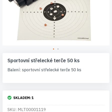
Přeskočit
na
Sportovní střelecké terče 50 ks
začátek
galerie
Balení: sportovní střelecké terče 50 ks
s
obrázky
SKLADEM:
1
SKU: MLT00001119