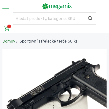
Domov
Sportovní střelecké terče 50 ks
Přeskočit
na
konec
galerie
s
obrázky