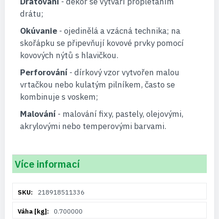
Drátování
- dekor se vytváří proplétáním
drátu;
Okúvanie
- ojedinělá a vzácná technika; na
skořápku se připevňují kovové prvky pomocí
kovových nýtů s hlavičkou.
Perforování
- dírkový vzor vytvořen malou
vrtačkou nebo kulatým pilníkem, často se
kombinuje s voskem;
Malování
- malování fixy, pastely, olejovými,
akrylovými nebo temperovými barvami.
Více informací
Více
218918511336
informací
0.700000