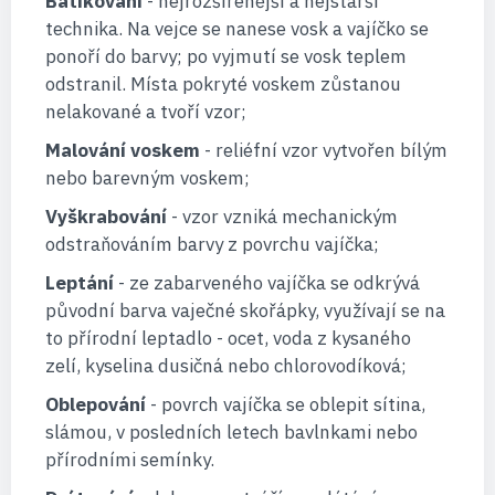
Batikování
- nejrozšířenější a nejstarší
technika. Na vejce se nanese vosk a vajíčko se
ponoří do barvy; po vyjmutí se vosk teplem
odstranil. Místa pokryté voskem zůstanou
nelakované a tvoří vzor;
Malování voskem
- reliéfní vzor vytvořen bílým
nebo barevným voskem;
Vyškrabování
- vzor vzniká mechanickým
odstraňováním barvy z povrchu vajíčka;
Leptání
- ze zabarveného vajíčka se odkrývá
původní barva vaječné skořápky, využívají se na
to přírodní leptadlo - ocet, voda z kysaného
zelí, kyselina dusičná nebo chlorovodíková;
Oblepování
- povrch vajíčka se oblepit sítina,
slámou, v posledních letech bavlnkami nebo
přírodními semínky.