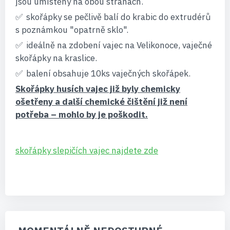
jsou umístěny na obou stranách.
skořápky se pečlivě balí do krabic do extrudérů
s poznámkou "opatrně sklo".
ideálně na zdobení vajec na Velikonoce, vaječné
skořápky na kraslice.
balení obsahuje 10ks vaječných skořápek.
Skořápky husích vajec již byly chemicky
ošetřeny a další chemické čištění již není
potřeba – mohlo by je poškodit.
skořápky slepičích vajec najdete zde