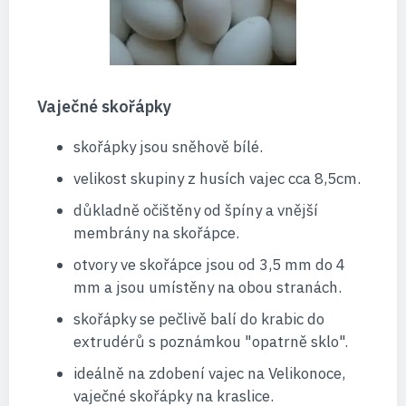
Vaječné skořápky
skořápky jsou sněhově bílé.
velikost skupiny z husích vajec cca 8,5cm.
důkladně očištěny od špíny a vnější
membrány na skořápce.
otvory ve skořápce jsou od 3,5 mm do 4
mm a jsou umístěny na obou stranách.
skořápky se pečlivě balí do krabic do
extrudérů s poznámkou "opatrně sklo".
ideálně na zdobení vajec na Velikonoce,
vaječné skořápky na kraslice.