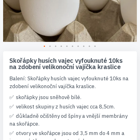
Přeskočit
na
Skořápky husích vajec vyfouknuté 10ks
začátek
na zdobení velikonoční vajíčka kraslice
galerie
s
Balení: Skořápky husích vajec vyfouknuté 10ks na
obrázky
zdobení velikonoční vajíčka kraslice.
skořápky jsou sněhově bílé.
velikost skupiny z husích vajec cca 8,5cm.
důkladně očištěny od špíny a vnější membrány
na skořápce.
otvory ve skořápce jsou od 3,5 mm do 4 mm a