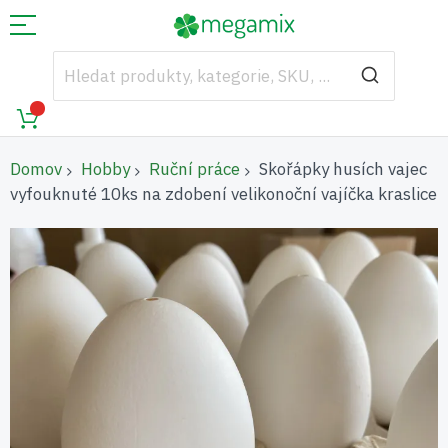
Domov
Hobby
Ruční práce
Skořápky husích vajec
vyfouknuté 10ks na zdobení velikonoční vajíčka kraslice
Přeskočit
na
konec
galerie
s
obrázky