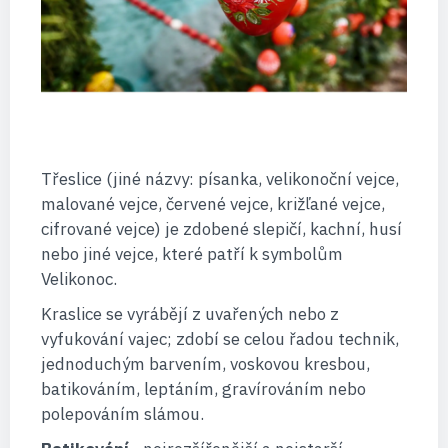
Třeslice (jiné názvy: písanka, velikonoční vejce,
malované vejce, červené vejce, križľané vejce,
cifrované vejce) je zdobené slepičí, kachní, husí
nebo jiné vejce, které patří k symbolům
Velikonoc.
Kraslice se vyrábějí z uvařených nebo z
vyfukování vajec; zdobí se celou řadou technik,
jednoduchým barvením, voskovou kresbou,
batikováním, leptáním, gravírováním nebo
polepováním slámou.