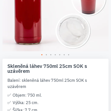
Přeskočit
na
Skleněná láhev 750ml 25cm SOK s
začátek
uzávěrem
galerie
s
Balení: skleněná láhev 750ml 25cm SOK s
obrázky
uzávěrem
Objem: 750 ml.
Výška: 25 cm.
Šířka: 7,7 cm.