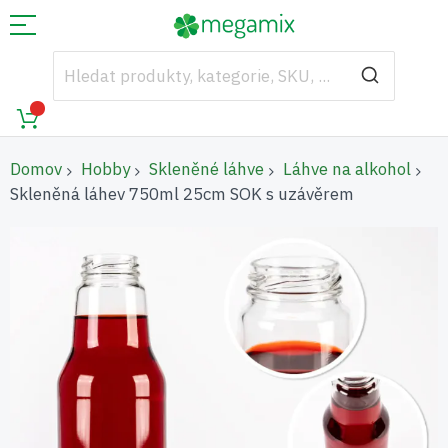
Domov
Hobby
Skleněné láhve
Láhve na alkohol
Skleněná láhev 750ml 25cm SOK s uzávěrem
Přeskočit
na
konec
galerie
s
obrázky