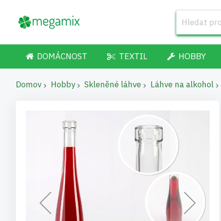
DOMÁCNOST
TEXTIL
HOBBY
Domov
Hobby
Skleněné láhve
Láhve na alkohol
Přeskočit
na
konec
galerie
s
obrázky