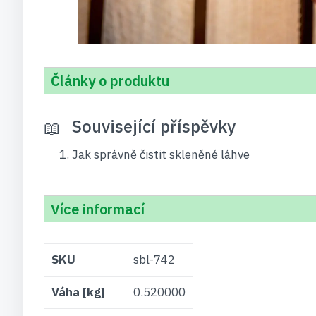
Články o produktu
Související příspěvky
Jak správně čistit skleněné láhve
Více informací
Více
SKU
sbl-742
informací
Váha [kg]
0.520000