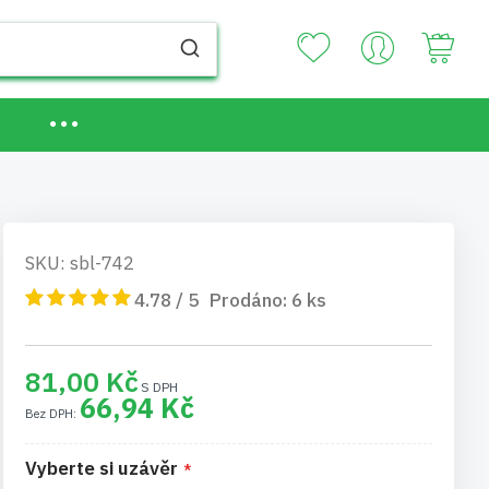
Your
SKU: sbl-742
4.78 / 5
Prodáno:
6
ks
81,00 Kč
66,94 Kč
Vyberte si uzávěr