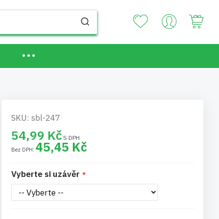
Your
SKU: sbl-247
54,99 Kč
45,45 Kč
Vyberte si uzávěr