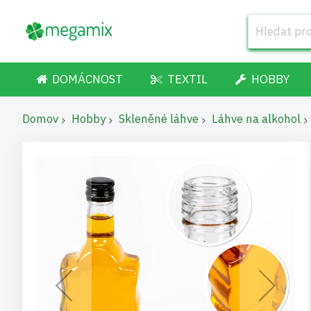
DOMÁCNOST
TEXTIL
HOBBY
Domov
Hobby
Skleněné láhve
Láhve na alkohol
Přeskočit
na
konec
galerie
s
obrázky