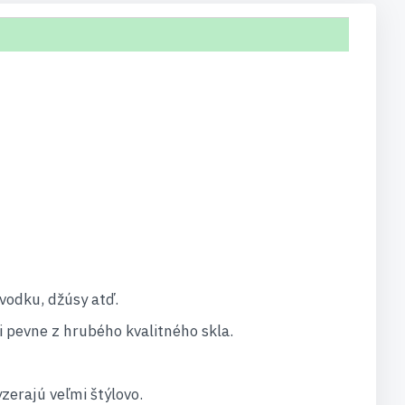
 vodku, džúsy atď.
i pevne z hrubého kvalitného skla.
zerajú veľmi štýlovo.