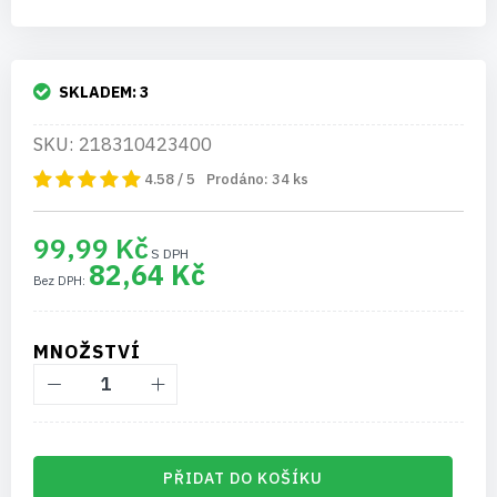
SKLADEM:
3
SKU: 218310423400
4.58 / 5
Prodáno:
34
ks
99,99 Kč
82,64 Kč
MNOŽSTVÍ
PŘIDAT DO KOŠÍKU