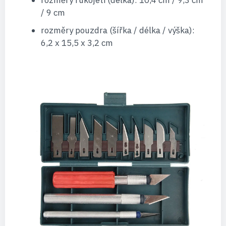
rozměry rukojeti (délka): 10,4 cm / 9,3 cm
/ 9 cm
rozměry pouzdra (šířka / délka / výška):
6,2 x 15,5 x 3,2 cm