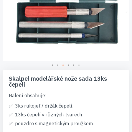
Přeskočit
na
Skalpel modelářské nože sada 13ks
začátek
čepelí
galerie
s
Balení obsahuje:
obrázky
3ks rukojeť / držák čepelí.
13ks čepelí v různých tvarech.
pouzdro s magnetickým proužkem.