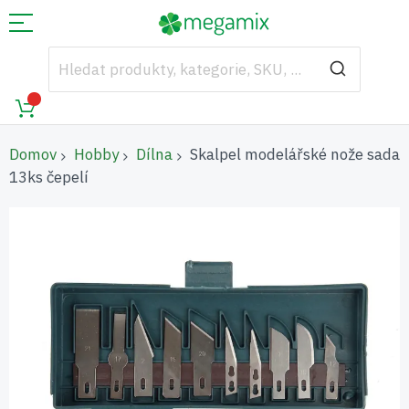
Domov
Hobby
Dílna
Skalpel modelářské nože sada
13ks čepelí
Přeskočit
na
konec
galerie
s
obrázky