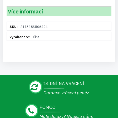
Více informací
Více
2113183506424
informací
Čína
14 DNÍ NA VRÁCENÍ
Garance vrácení peněz
POMOC
Máte dotazy? Napište nám.