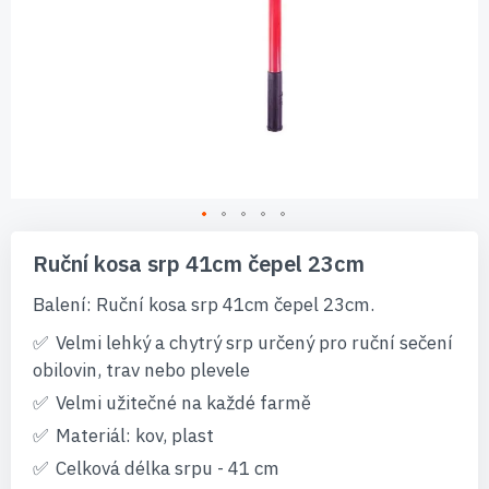
Přeskočit
na
Ruční kosa srp 41cm čepel 23cm
začátek
galerie
Balení: Ruční kosa srp 41cm čepel 23cm.
s
obrázky
Velmi lehký a chytrý srp určený pro ruční sečení
obilovin, trav nebo plevele
Velmi užitečné na každé farmě
Materiál: kov, plast
Celková délka srpu - 41 cm