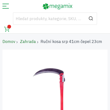
Domov
Zahrada
Ruční kosa srp 41cm čepel 23cm
Přeskočit
na
konec
galerie
s
obrázky