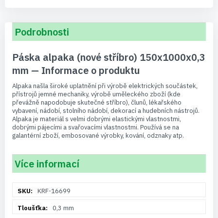
Podrobnosti
Páska alpaka (nové stříbro) 150x1000x0,3
mm — Informace o produktu
Alpaka našla široké uplatnění při výrobě elektrických součástek,
přístrojů jemné mechaniky, výrobě uměleckého zboží (kde
převážně napodobuje skutečné stříbro), člunů, lékařského
vybavení, nádobí, stolního nádobí, dekorací a hudebních nástrojů.
Alpaka je materiál s velmi dobrými elastickými vlastnostmi,
dobrými pájecími a svařovacími vlastnostmi. Používá se na
galantérní zboží, embosované výrobky, kování, odznaky atp.
Více informací
Více
KRF-16699
informací
0,3 mm