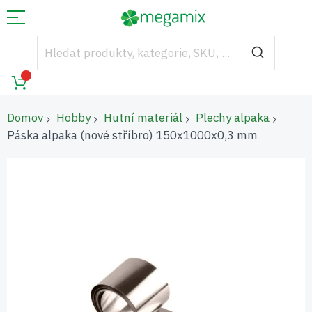
Domov
Hobby
Hutní materiál
Plechy alpaka
Páska alpaka (nové stříbro) 150x1000x0,3 mm
Přeskočit
na
konec
galerie
s
obrázky