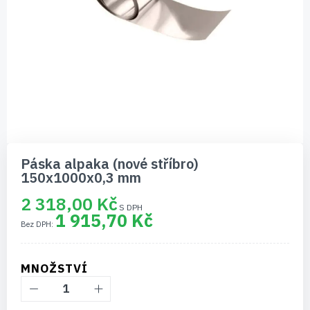
Přeskočit
na
Páska alpaka (nové stříbro)
začátek
150x1000x0,3 mm
galerie
s
2 318,00 Kč
obrázky
1 915,70 Kč
MNOŽSTVÍ