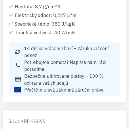
Hustota: 8,7 g/cm^3
Elektrický odpor: 0,227 μ*m
Specifické teplo: 380 J/kgK
Tepelná vodivost: 40 W/mK
14 dní na vrácení zboží – záruka vrácení
peněz
Potřebujete pomoct? Napište nám, rádi
poradíme.
Bezpečné a šifrované platby – 100 %
ochrana vašich údajů
Přečtěte si svá zákonná záruční práva
SKU: KRF-16699