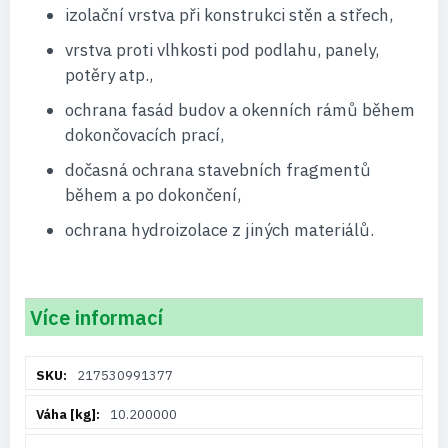
izolační vrstva při konstrukci stěn a střech,
vrstva proti vlhkosti pod podlahu, panely,
potěry atp.,
ochrana fasád budov a okenních rámů během
dokončovacích prací,
dočasná ochrana stavebních fragmentů
během a po dokončení,
ochrana hydroizolace z jiných materiálů.
Více informací
Více
217530991377
informací
10.200000