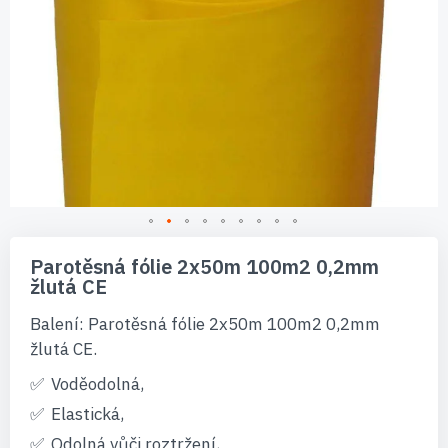
Přeskočit
na
Parotěsná fólie 2x50m 100m2 0,2mm
začátek
žlutá CE
galerie
s
Balení: Parotěsná fólie 2x50m 100m2 0,2mm
obrázky
žlutá CE.
Voděodolná,
Elastická,
Odolná vůči roztržení,