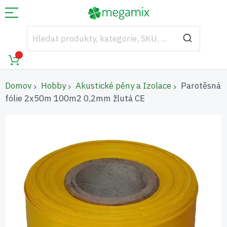
Domov
Hobby
Akustické pěny a Izolace
Parotěsná
fólie 2x50m 100m2 0,2mm žlutá CE
Přeskočit
na
konec
galerie
s
obrázky