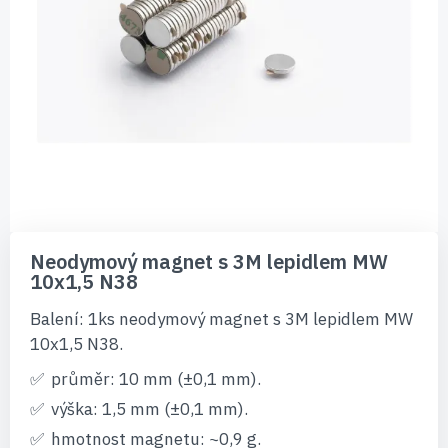
Přeskočit
na
Neodymový magnet s 3M lepidlem MW
začátek
10x1,5 N38
galerie
s
Balení: 1ks neodymový magnet s 3M lepidlem MW
obrázky
10x1,5 N38.
průměr: 10 mm (±0,1 mm).
výška: 1,5 mm (±0,1 mm).
hmotnost magnetu: ~0,9 g.