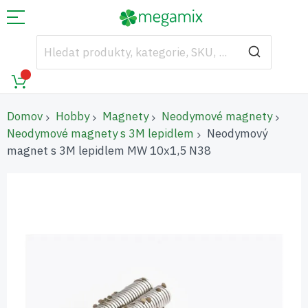
Domov
Hobby
Magnety
Neodymové magnety
Neodymové magnety s 3M lepidlem
Neodymový
magnet s 3M lepidlem MW 10x1,5 N38
Přeskočit
na
konec
galerie
s
obrázky