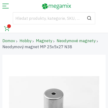
Domov
Hobby
Magnety
Neodymové magnety
Neodymový magnet MP 25x5x27 N38
Přeskočit
na
konec
galerie
s
obrázky