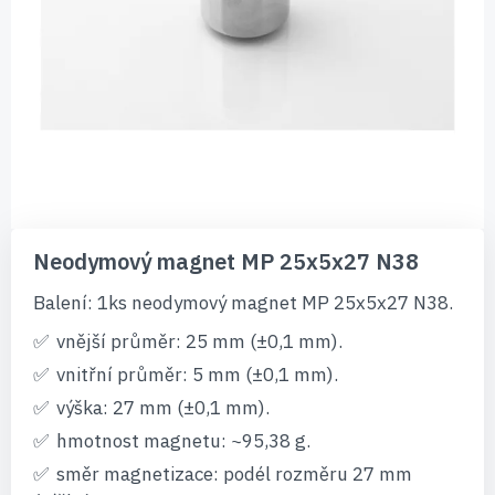
Přeskočit
na
Neodymový magnet MP 25x5x27 N38
začátek
galerie
Balení: 1ks neodymový magnet MP 25x5x27 N38.
s
obrázky
vnější průměr: 25 mm (±0,1 mm).
vnitřní průměr: 5 mm (±0,1 mm).
výška: 27 mm (±0,1 mm).
hmotnost magnetu: ~95,38 g.
směr magnetizace: podél rozměru 27 mm