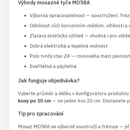
Výhody mosazné tyče MO58A
Výborná opracovatelnost — soustružení, fréz
Odolnost vůči korozivním médiím, vlhkosti a
Zlatavý estetický vzhled — vhodná i pro vidit
Dobrá elektrická a tepelná vodivost
Polo tvrdý stav Z4 — rovnováha mezi pevností
Svařitelná a pájitelná
Jak funguje objednávka?
Vyberte průměr a délku v konfigurátoru produktu
kusy po 10 cm
— ne jeden kus 20 cm. Dostanete p
Tip pro zpracování
Mosaz MO58A se výborně soustruží a frézuje — při