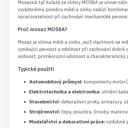
Mosazná tyč kulatá ze slitiny MO58A je univerzáln
vyváženému poměru mědi a zinku nabízí kombinaci d
opracovatelnost při zachování mechanické pevnosti, 
Proč mosaz MO58A?
Mosaz je slitina mědi a zinku, jejíž vlastnosti se
vynikající pevnost a odolnost při zachování dobré o
vodivost, protikorozní odolnost a charakteristický 
Typické použití
Automobilový průmysl:
komponenty motorů, 
Elektrotechnika a elektronika:
stínění kabe
Stavebnictví:
dekorativní prvky, armatury, 
Strojírenství:
čepy, pouzdra, šrouby, maticové
Modelářství a dekorativní práce:
ozdobné př