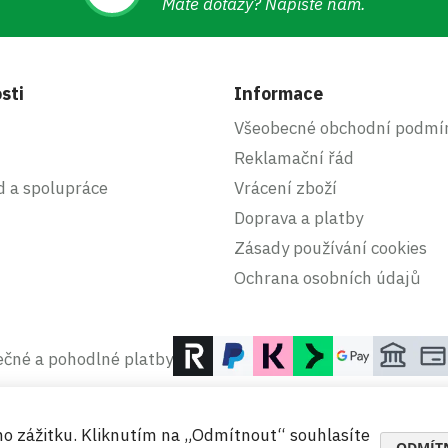
Máte dotazy? Napište nám.
sti
Informace
Všeobecné obchodní podmí
Reklamační řád
d a spolupráce
Vrácení zboží
Doprava a platby
Zásady používání cookies
Ochrana osobních údajů
čné a pohodlné platby
ho zážitku. Kliknutím na „Odmítnout“ souhlasíte
ODMÍT