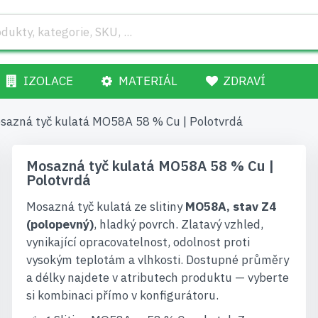
IZOLACE
MATERIÁL
ZDRAVÍ
sazná tyč kulatá MO58A 58 % Cu | Polotvrdá
Mosazná tyč kulatá MO58A 58 % Cu |
Polotvrdá
Mosazná tyč kulatá ze slitiny
MO58A, stav Z4
(polopevný)
, hladký povrch. Zlatavý vzhled,
vynikající opracovatelnost, odolnost proti
vysokým teplotám a vlhkosti. Dostupné průměry
a délky najdete v atributech produktu — vyberte
si kombinaci přímo v konfigurátoru.