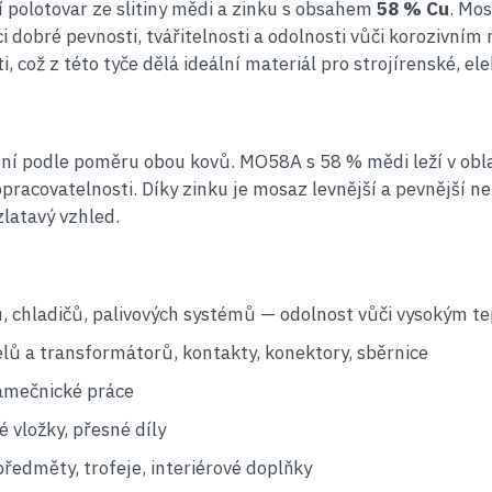
í polotovar ze slitiny mědi a zinku s obsahem
58 % Cu
. Mo
obré pevnosti, tvářitelnosti a odolnosti vůči korozivním 
což z této tyče dělá ideální materiál pro strojírenské, ele
 mění podle poměru obou kovů. MO58A s 58 % mědi leží v obl
pracovatelnosti. Díky zinku je mosaz levnější a pevnější ne
zlatavý vzhled.
chladičů, palivových systémů — odolnost vůči vysokým te
lů a transformátorů, kontakty, konektory, sběrnice
zámečnické práce
 vložky, přesné díly
edměty, trofeje, interiérové doplňky