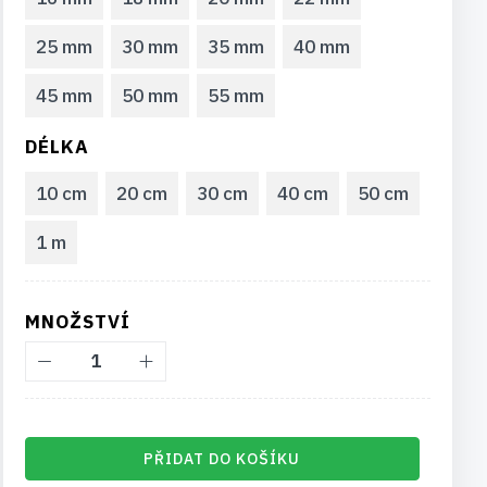
25 mm
30 mm
35 mm
40 mm
45 mm
50 mm
55 mm
DÉLKA
10 cm
20 cm
30 cm
40 cm
50 cm
1 m
MNOŽSTVÍ
PŘIDAT DO KOŠÍKU