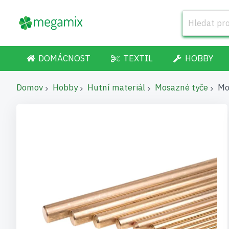
DOMÁCNOST
TEXTIL
HOBBY
Domov
Hobby
Hutní materiál
Mosazné tyče
Mo
Přeskočit
na
konec
galerie
s
obrázky