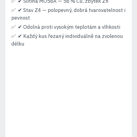
✔ Slitina MO58A — 58 % Cu, zbytek Zn
✔ Stav Z4 — polopevný, dobrá tvarovatelnost i
pevnost
✔ Odolná proti vysokým teplotám a vlhkosti
✔ Každý kus řezaný individuálně na zvolenou
délku