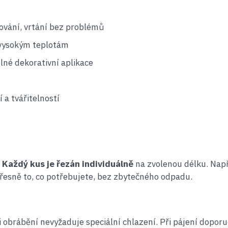
ování, vrtání bez problémů
 vysokým teplotám
elné dekorativní aplikace
 a tvářitelností
.
Každý kus je řezán individuálně
na zvolenou délku. Nap
řesně to, co potřebujete, bez zbytečného odpadu.
 obrábění nevyžaduje speciální chlazení. Při pájení dopor