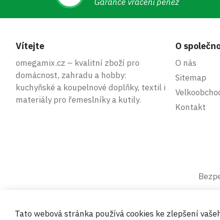
Garance vrácení peněz
Vítejte
O společno
omegamix.cz – kvalitní zboží pro
O nás
domácnost, zahradu a hobby:
Sitemap
kuchyňské a koupelnové doplňky, textil i
Velkoobcho
materiály pro řemeslníky a kutily.
Kontakt
Bezpe
Tato webová stránka používá cookies ke zlepšení vaše