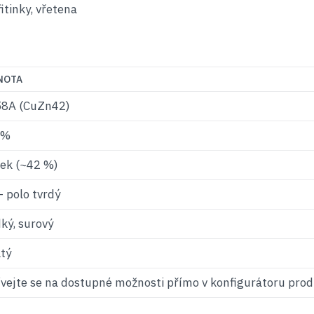
fitinky, vřetena
NOTA
8A (CuZn42)
 %
ek (~42 %)
 polo tvrdý
ký, surový
tý
vejte se na dostupné možnosti přímo v konfigurátoru prod