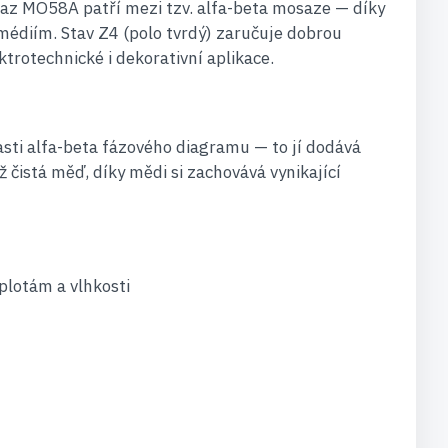
saz MO58A patří mezi tzv. alfa-beta mosaze — díky
médiím. Stav Z4 (polo tvrdý) zaručuje dobrou
ktrotechnické i dekorativní aplikace.
asti alfa-beta fázového diagramu — to jí dodává
ž čistá měď, díky mědi si zachovává vynikající
plotám a vlhkosti