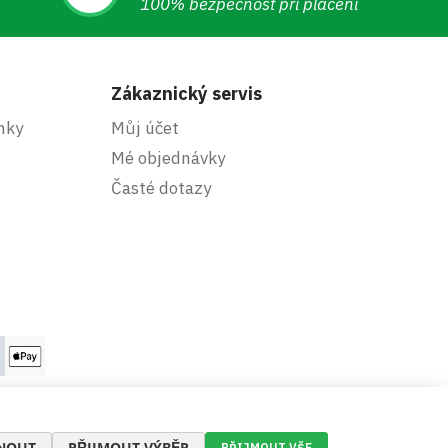
100% bezpečnost při placení
Zákaznický servis
nky
Můj účet
Mé objednávky
Časté dotazy
NOUT
PŘIJMOUT VÝBĚR
PŘIJMOUT VŠE