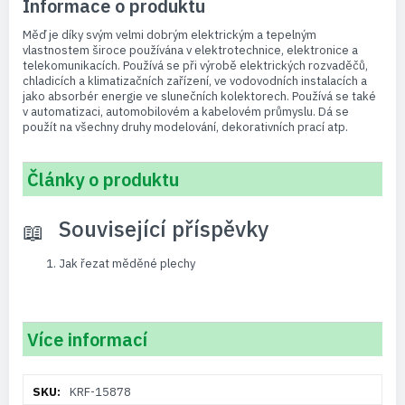
Informace o produktu
Měď je díky svým velmi dobrým elektrickým a tepelným
vlastnostem široce používána v elektrotechnice, elektronice a
telekomunikacích. Používá se při výrobě elektrických rozvaděčů,
chladicích a klimatizačních zařízení, ve vodovodních instalacích a
jako absorbér energie ve slunečních kolektorech. Používá se také
v automatizaci, automobilovém a kabelovém průmyslu. Dá se
použít na všechny druhy modelování, dekorativních prací atp.
Články o produktu
Související příspěvky
Jak řezat měděné plechy
Více informací
Více
KRF-15878
informací