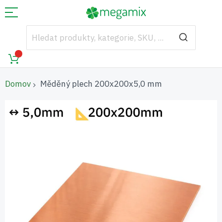
Domov
Měděný plech 200x200x5,0 mm
Přeskočit
na
konec
galerie
s
obrázky