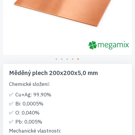
Přeskočit
na
Měděný plech 200x200x5,0 mm
začátek
galerie
Chemické složení:
s
obrázky
Cu+Ag: 99,90%
Bi: 0,0005%
O: 0,040%
Pb: 0,005%
Mechanické vlastnosti: