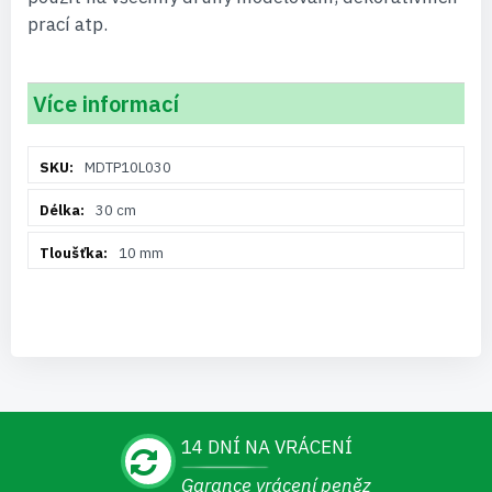
prací atp.
Více informací
Více
MDTP10L030
informací
30 cm
10 mm
14 DNÍ NA VRÁCENÍ
Garance vrácení peněz