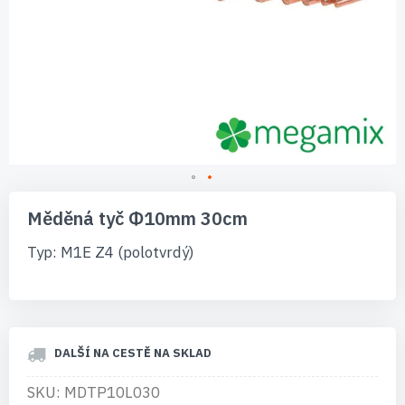
Přeskočit
na
Měděná tyč Φ10mm 30cm
začátek
galerie
Typ: M1E Z4 (polotvrdý)
s
obrázky
DALŠÍ NA CESTĚ NA SKLAD
SKU: MDTP10L030