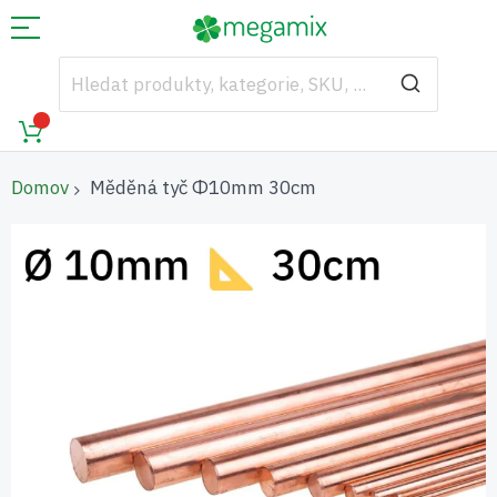
Domov
Měděná tyč Φ10mm 30cm
Přeskočit
na
konec
galerie
s
obrázky