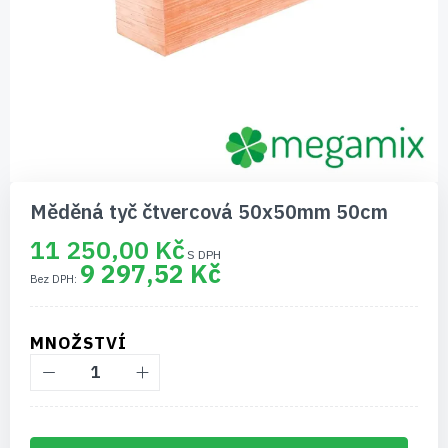
Přeskočit
na
Měděná tyč čtvercová 50x50mm 50cm
začátek
galerie
11 250,00 Kč
s
9 297,52 Kč
obrázky
MNOŽSTVÍ