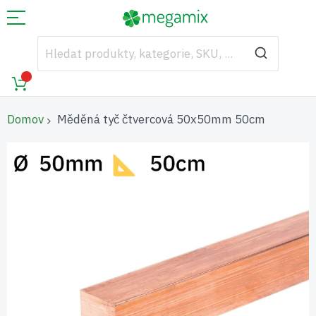
Domov
Měděná tyč čtvercová 50x50mm 50cm
Přeskočit
na
konec
galerie
s
obrázky