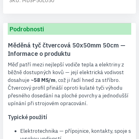
SKU: MDSP50L050
Podrobnosti
Měděná tyč čtvercová 50x50mm 50cm —
Informace o produktu
Měď patří mezi nejlepší vodiče tepla a elektriny z
běžně dostupných kovů — její elektrická vodivost
dosahuje
~58 MS/m
, což ji řadí hned za stříbro.
Čtvercový profil přináší oproti kulaté tyči výhodu
přesného dosedání na ploché povrchy a jednodušší
upínání při strojovém opracování.
Typické použití
Elektrotechnika — přípojnice, kontakty, spoje s
vysokou vodivostí