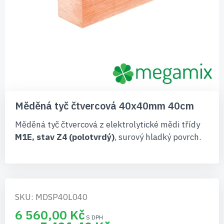
Přeskočit
na
Měděná tyč čtvercová 40x40mm 40cm
začátek
galerie
Měděná tyč čtvercová z elektrolytické mědi třídy
s
M1E, stav Z4 (polotvrdý)
, surový hladký povrch.
obrázky
SKU: MDSP40L040
6 560,00 Kč