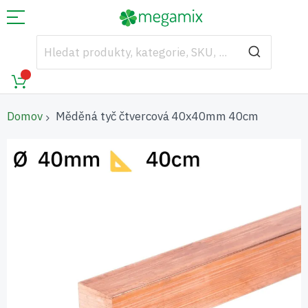
Domov
Měděná tyč čtvercová 40x40mm 40cm
Přeskočit
na
konec
galerie
s
obrázky