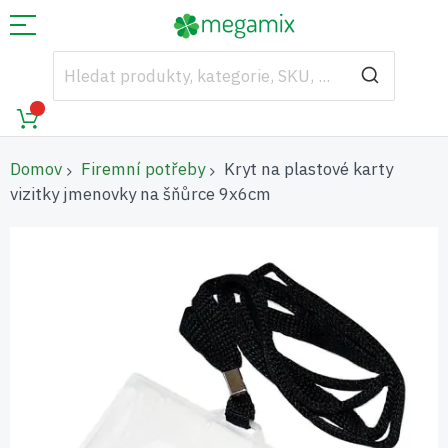
Domov
Firemní potřeby
Kryt na plastové karty
vizitky jmenovky na šňůrce 9x6cm
Přeskočit
na
konec
galerie
s
obrázky