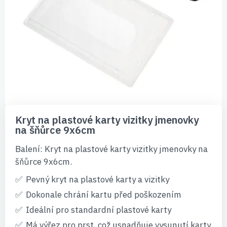
Přeskočit
na
Kryt na plastové karty vizitky jmenovky
začátek
na šňůrce 9x6cm
galerie
s
Balení: Kryt na plastové karty vizitky jmenovky na
obrázky
šňůrce 9x6cm.
Pevný kryt na plastové karty a vizitky
Dokonale chrání kartu před poškozením
Ideální pro standardní plastové karty
Má výřez pro prst, což usnadňuje vysunutí karty