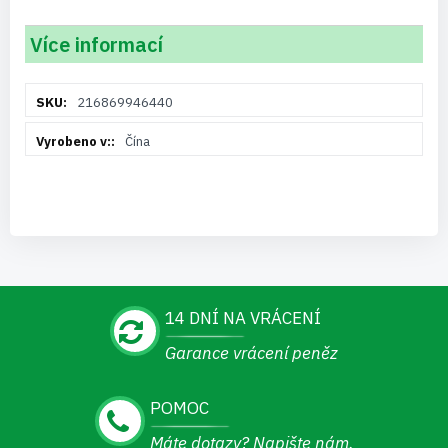
Více informací
Více
216869946440
informací
Čína
14 DNÍ NA VRÁCENÍ
Garance vrácení peněz
POMOC
Máte dotazy? Napište nám.