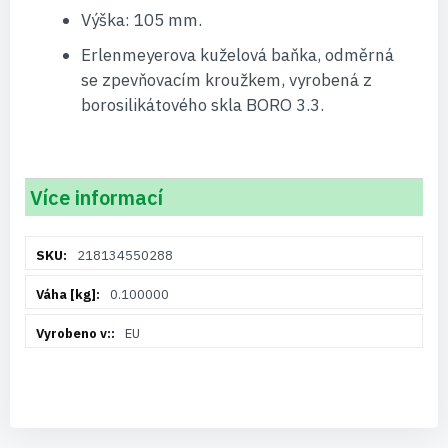
Výška: 105 mm.
Erlenmeyerova kuželová baňka, odměrná
se zpevňovacím kroužkem, vyrobená z
borosilikátového skla BORO 3.3.
Více informací
Více
218134550288
informací
0.100000
EU