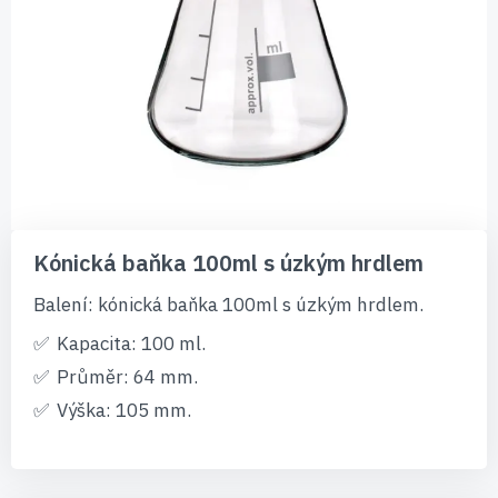
Přeskočit
na
Kónická baňka 100ml s úzkým hrdlem
začátek
galerie
Balení: kónická baňka 100ml s úzkým hrdlem.
s
obrázky
Kapacita: 100 ml.
Průměr: 64 mm.
Výška: 105 mm.