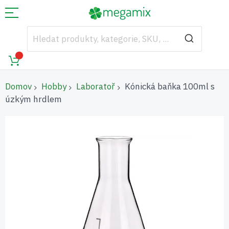
Domov
Hobby
Laboratoř
Kónická baňka 100ml s
úzkým hrdlem
Přeskočit
na
konec
galerie
s
obrázky