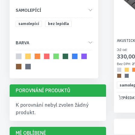
SAMOLEPÍCÍ
samolepící
bez lepidla
AKUSTICK
BARVA
Již od
330,00
2
samolep
POROVNÁNÍ PRODUKTŮ
PŘIDA
K porovnání nebyl zvolen žádný
produkt.
MÉ OBLÍBENÉ