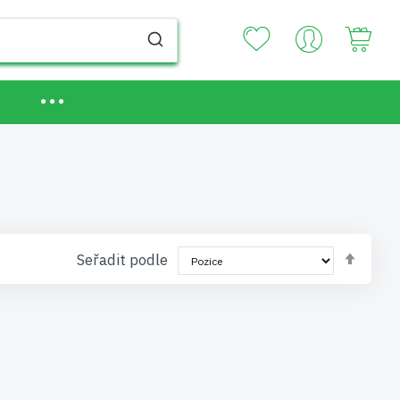
Your
Nasta
Seřadit podle
sest