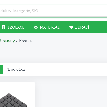
IZOLACE
MATERIÁL
ZDRAVÍ
é panely
Kostka
brazení
žka
Seznam
1
položka