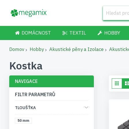
DOMÁCNOST
TEXTIL
HOBBY
Domov
Hobby
Akustické pěny a Izolace
Akustick
Kostka
NAVIGACE
Zo
Mří
FILTR PARAMETRŮ
TLOUŠŤKA
50 mm