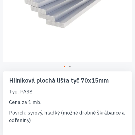
Přeskočit
na
Hliníková plochá lišta tyč 70x15mm
začátek
galerie
Typ: PA38
s
obrázky
Cena za 1 mb.
Povrch: syrový, hladký (možné drobné škrábance a
odřeniny)