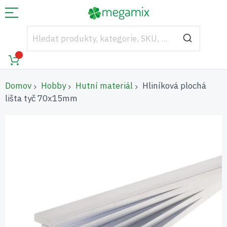
Domov
Hobby
Hutní materiál
Hliníková plochá
lišta tyč 70x15mm
Přeskočit
na
konec
galerie
s
obrázky