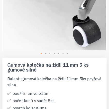
Přeskočit
na
Gumová kolečka na židli 11 mm 5 ks
začátek
gumové silné
galerie
s
Balení: gumová kolečka na židli 11mm 5ks pryžová
obrázky
silná.
použití: univerzální,
počet kusů v sadě: 5ks,
povrch kola: guma,