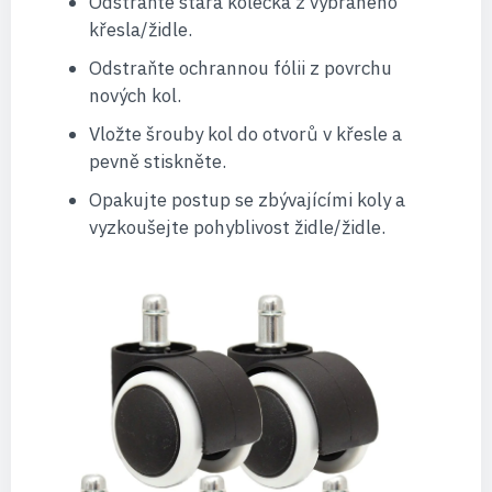
Odstraňte stará kolečka z vybraného
křesla/židle.
Odstraňte ochrannou fólii z povrchu
nových kol.
Vložte šrouby kol do otvorů v křesle a
pevně stiskněte.
Opakujte postup se zbývajícími koly a
vyzkoušejte pohyblivost židle/židle.