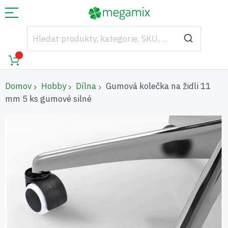
Domov
Hobby
Dílna
Gumová kolečka na židli 11
mm 5 ks gumové silné
Přeskočit
na
konec
galerie
s
obrázky