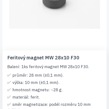
Přeskočit
na
Feritový magnet MW 28x10 F30
začátek
galerie
Balení: 1ks feritový magnet MW 28x10 F30.
s
obrázky
průměr: 28 mm (±0,1 mm).
výška: 10 mm (±0,1 mm).
hmotnost magnetu: ~28 g.
materiál: ferit.
směr magnetizace: podél rozměru 10 mm