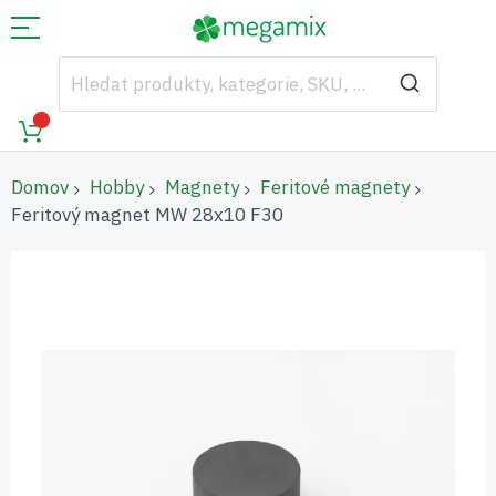
Domov
Hobby
Magnety
Feritové magnety
Feritový magnet MW 28x10 F30
Přeskočit
na
konec
galerie
s
obrázky