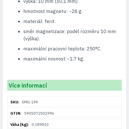
výška: 10 mm (±0,1 mm).
hmotnost magnetu: ~28 g.
materiál: ferit.
směr magnetizace: podél rozměru 10 mm
(výška).
maximální pracovní teplota: 250°C.
maximální nosnost:~1,7 kg.
Více informací
Více
EMG-199
informací
5905072501996
0.189810