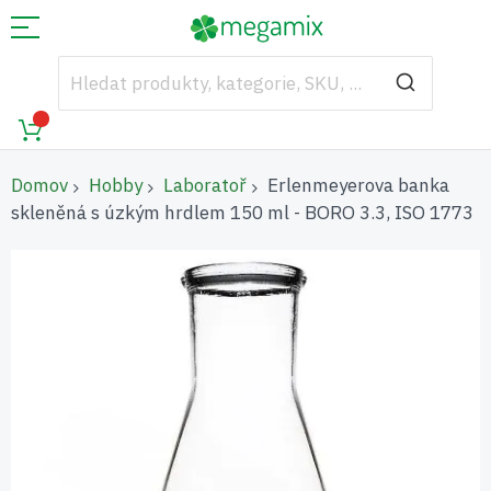
Domov
Hobby
Laboratoř
Erlenmeyerova banka
skleněná s úzkým hrdlem 150 ml - BORO 3.3, ISO 1773
Přeskočit
na
konec
galerie
s
obrázky