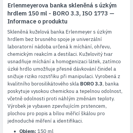
Erlenmeyerova banka skleněná s úzkým
hrdlem 150 ml - BORO 3.3, ISO 1773 —
Informace o produktu
Skleněná kuželová banka Erlenmeyer s úzkým
hrdlem bez brusného spoje je univerzální
laboratorní nádoba určená k míchání, ohřevu,
chemickým reakcím a destilaci. Kuželovitý tvar
usnadňuje míchání a homogenizaci látek, zatímco
úzké hrdlo umožňuje přesné dávkování činidel a
snižuje riziko rozstřiku při manipulaci. Vyrobená z
kvalitního borosilikátového skla
BORO 3.3
, banka
poskytuje vysokou chemickou a tepelnou odolnost,
včetně odolnosti proti náhlým změnám teploty.
Výrobek je vybaven zpevňujícím prstencem,
plochou pro popis a bílou měřicí škálou pro
jednoduché měření a identifikaci.
Objem:
150 ml