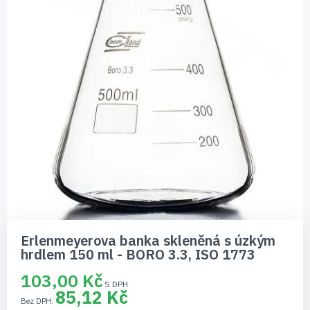
Přeskočit
na
Erlenmeyerova banka skleněná s úzkým
začátek
hrdlem 150 ml - BORO 3.3, ISO 1773
galerie
s
103,00 Kč
obrázky
85,12 Kč