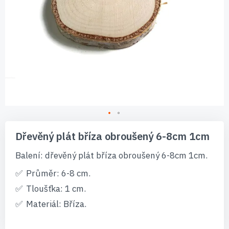
Přeskočit
na
Dřevěný plát bříza obroušený 6-8cm 1cm
začátek
galerie
Balení: dřevěný plát bříza obroušený 6-8cm 1cm.
s
obrázky
Průměr: 6-8 cm.
Tloušťka: 1 cm.
Materiál: Bříza.