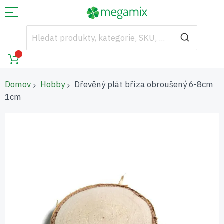
Domov
Hobby
Dřevěný plát bříza obroušený 6-8cm
1cm
Přeskočit
na
konec
galerie
s
obrázky