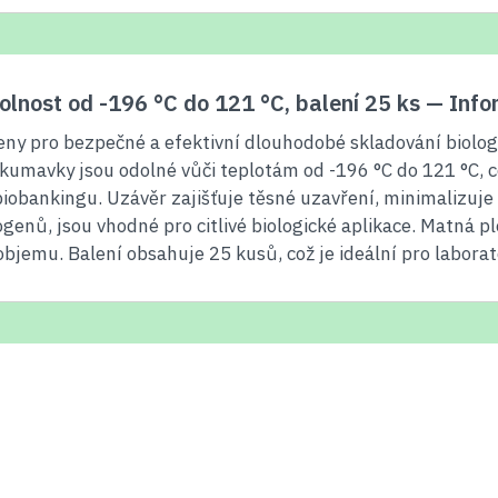
odolnost od -196 °C do 121 °C, balení 25 ks — In
y pro bezpečné a efektivní dlouhodobé skladování biolog
kumavky jsou odolné vůči teplotám od -196 °C do 121 °C, co
iobankingu. Uzávěr zajišťuje těsné uzavření, minimalizuje 
ogenů, jsou vhodné pro citlivé biologické aplikace. Matná
objemu. Balení obsahuje 25 kusů, což je ideální pro labora