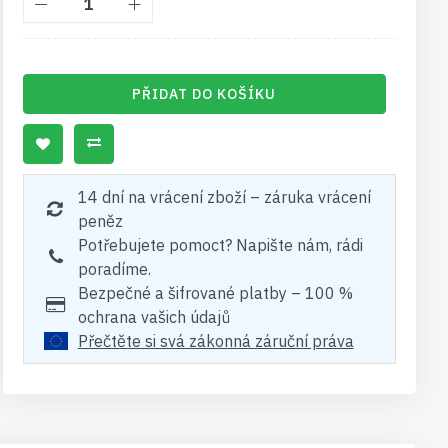
PŘIDAT DO KOŠÍKU
14 dní na vrácení zboží – záruka vrácení
peněz
Potřebujete pomoct? Napište nám, rádi
poradíme.
Bezpečné a šifrované platby – 100 %
ochrana vašich údajů
Přečtěte si svá zákonná záruční práva