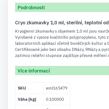
Podrobnosti
Cryo zkumavky 1,0 ml, sterilní, teplotní 
Kryogenní zkumavky s objemem 1,0 ml jsou navržen
Vyrobené z vysoce kvalitního polypropylenu, tyto z
laboratorních aplikací včetně buněčných kultur a b
Certifikované jako bez obsahu DNázy, RNázy a pyr
zatímco reliéfní stupnice zajišťuje přesné měření 
Více informací
Více
SKU
eml165479
informací
Váha [kg]
0.100000