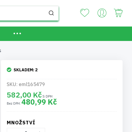
Your
s
SKLADEM:
2
SKU: eml165479
582,00 Kč
480,99 Kč
MNOŽSTVÍ