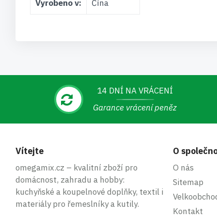
Vyrobeno v:
Čína
14 DNÍ NA VRÁCENÍ
Garance vrácení peněz
Vítejte
O společno
omegamix.cz – kvalitní zboží pro
O nás
domácnost, zahradu a hobby:
Sitemap
kuchyňské a koupelnové doplňky, textil i
Velkoobcho
materiály pro řemeslníky a kutily.
Kontakt