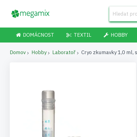
DOMÁCNOST
TEXTIL
HOBBY
Domov
Hobby
Laboratoř
Cryo zkumavky 1,0 ml, st
Přeskočit
na
konec
galerie
s
obrázky