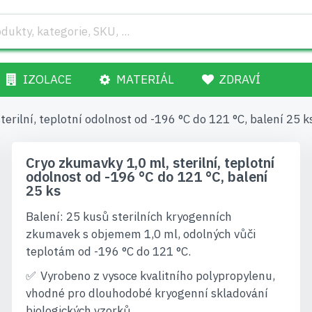
IZOLACE
MATERIÁL
ZDRAVÍ
erilní, teplotní odolnost od -196 °C do 121 °C, balení 25 k
Cryo zkumavky 1,0 ml, sterilní, teplotní
odolnost od -196 °C do 121 °C, balení
25 ks
Balení: 25 kusů sterilních kryogenních
zkumavek s objemem 1,0 ml, odolných vůči
teplotám od -196 °C do 121 °C.
Vyrobeno z vysoce kvalitního polypropylenu,
vhodné pro dlouhodobé kryogenní skladování
biologických vzorků.