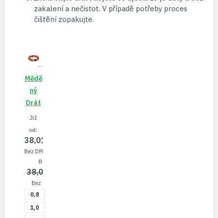
zakalení a nečistot. V případě potřeby proces
čištění zopakujte.
Mědě
Ný
Drát
Již
od
38,01 Kč
31,41 Kč
Běžná cena
38,01 Kč
31,41 Kč
0,8
mm
1,0
mm