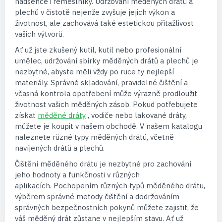
nadšence i řemeslníky. Udržování měděných drátů a
plechů v čistotě nejenže zvyšuje jejich výkon a
životnost, ale zachovává také estetickou přitažlivost
vašich výtvorů.
Ať už jste zkušený kutil, kutil nebo profesionální
umělec, udržování sbírky měděných drátů a plechů je
nezbytné, abyste měli vždy po ruce ty nejlepší
materiály. Správné skladování, pravidelné čištění a
včasná kontrola opotřebení může výrazně prodloužit
životnost vašich měděných zásob. Pokud potřebujete
získat
měděné dráty
, vodiče nebo lakované dráty,
můžete je koupit v našem obchodě. V našem katalogu
naleznete různé typy měděných drátů, včetně
navíjených drátů a plechů.
Čištění měděného drátu je nezbytné pro zachování
jeho hodnoty a funkčnosti v různých
aplikacích. Pochopením různých typů měděného drátu,
výběrem správné metody čištění a dodržováním
správných bezpečnostních pokynů můžete zajistit, že
váš měděný drát zůstane v nejlepším stavu. Ať už