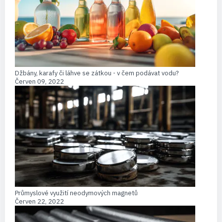
Džbány, karafy či láhve se zátkou - v čem podávat vodu?
Červen 09, 2022
Průmyslové využití neodymových magnetů
Červen 22, 2022