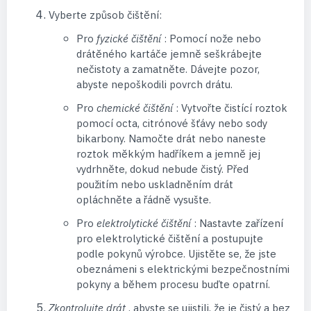
Vyberte způsob čištění:
Pro
fyzické čištění
: Pomocí nože nebo
drátěného kartáče jemně seškrábejte
nečistoty a zamatněte. Dávejte pozor,
abyste nepoškodili povrch drátu.
Pro
chemické čištění
: Vytvořte čistící roztok
pomocí octa, citrónové šťávy nebo sody
bikarbony. Namočte drát nebo naneste
roztok měkkým hadříkem a jemně jej
vydrhněte, dokud nebude čistý. Před
použitím nebo uskladněním drát
opláchněte a řádně vysušte.
Pro
elektrolytické čištění
: Nastavte zařízení
pro elektrolytické čištění a postupujte
podle pokynů výrobce. Ujistěte se, že jste
obeznámeni s elektrickými bezpečnostními
pokyny a během procesu buďte opatrní.
Zkontrolujte drát
, abyste se ujistili, že je čistý a bez