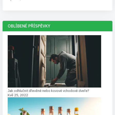
OBLÍBENÉ PŘÍSPĚVKY
Jak odhlučnit dřevěné nebo kovové vchodové dveře?
Kvě 25, 2022