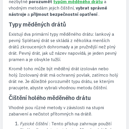
nezbytné
porozumět
typům měděného drátu
a
vhodným metodám jejich čištění,
vybrat správné
nástroje
a
přijmout bezpečnostní opatření
.
Typy měděných drátů
Existují dva primární typy měděného drátu: lankový a
pevný. Splétaný drát se skládá z několika menších
drátů zkroucených dohromady a je pružnější než plný
drát. Pevný drát, jak už název napovídá, je jeden pevný
pramen a je obvykle tužší.
Kromě toho může být měděný drát izolován nebo
holý. Izolovaný drát má ochranný povlak, zatímco holý
drát ne. Je důležité porozumět typu drátu, se kterým
pracujete, abyste vybrali vhodnou metodu čištění.
Čištění holého měděného drátu
Vhodné jsou různé metody v závislosti na stupni
zabarvení a nečistot přítomných na drátě.
Fyzické čištění
: Tento přístup zahrnuje použití