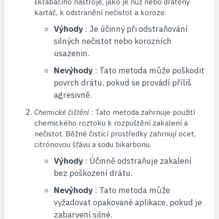
škrábacího nástroje, jako je nůž nebo drátěný
kartáč, k odstranění nečistot a koroze.
Výhody
: Je účinný při odstraňování
silných nečistot nebo korozních
usazenin.
Nevýhody
: Tato metoda může poškodit
povrch drátu, pokud se provádí příliš
agresivně.
Chemické čištění
: Tato metoda zahrnuje použití
chemického roztoku k rozpuštění zakalení a
nečistot. Běžné čistící prostředky zahrnují ocet,
citrónovou šťávu a sodu bikarbonu.
Výhody
: Účinně odstraňuje zakalení
bez poškození drátu.
Nevýhody
: Tato metoda může
vyžadovat opakované aplikace, pokud je
zabarvení silné.