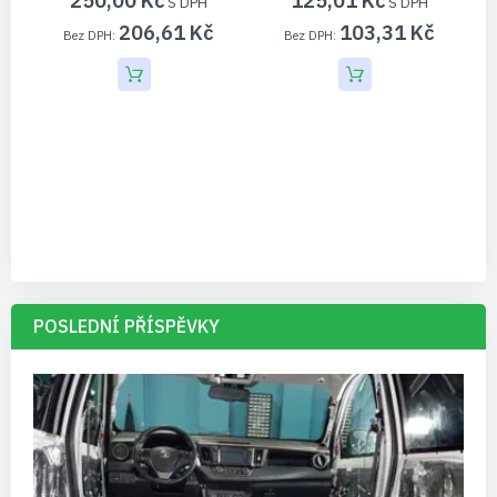
250,00 Kč
125,01 Kč
206,61 Kč
103,31 Kč
POSLEDNÍ PŘÍSPĚVKY