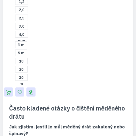
1,2
mm
2,0
mm
2,5
mm
3,0
mm
4,0
mm
1 m
5 m
10
m
20
m
30
m
Často kladené otázky o čištění měděného
drátu
Jak zjistím, jestli je můj měděný drát zakalený nebo
špinavý?