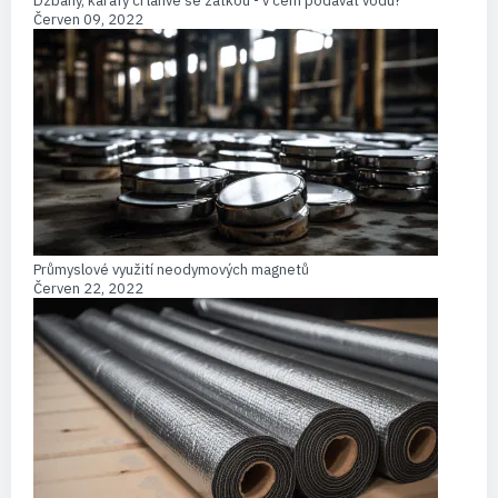
Džbány, karafy či láhve se zátkou - v čem podávat vodu?
Červen 09, 2022
Průmyslové využití neodymových magnetů
Červen 22, 2022