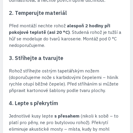
odmastňovač a nechte povrch úplně uschnout.
2. Temperujte materiál
Před montáží nechte rohož
alespoň 2 hodiny při
pokojové teplotě (asi 20 °C)
. Studená rohož je tužší a
hůř se modeluje do tvarů karoserie. Montáž pod 0 °C
nedoporučujeme.
3. Stříhejte a tvarujte
Rohož stříhejte ostrým tapetářským nožem
(doporučujeme nože s karbidovými čepelemi – hliník
rychle otupí běžné čepele). Před stříháním si můžete
připravit kartonové šablony podle tvaru plochy.
4. Lepte s překrytím
Jednotlivé kusy lepte
s přesahem
(nikoli k sobě – to
platí pro pěny, ne pro butylovou rohož). Překrytí
eliminuje akustické mosty – místa, kudy by mohl