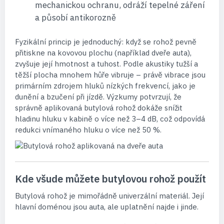
mechanickou ochranu, odráží tepelné záření
a působí antikorozně
Fyzikální princip je jednoduchý: když se rohož pevně
přitiskne na kovovou plochu (například dveře auta),
zvyšuje její hmotnost a tuhost. Podle akustiky tužší a
těžší plocha mnohem hůře vibruje – právě vibrace jsou
primárním zdrojem hluků nízkých frekvencí, jako je
dunění a bzučení při jízdě. Výzkumy potvrzují, že
správně aplikovaná butylová rohož dokáže snížit
hladinu hluku v kabině o více než 3–4 dB, což odpovídá
redukci vnímaného hluku o více než 50 %.
Kde všude můžete butylovou rohož použít
Butylová rohož je mimořádně univerzální materiál. Její
hlavní doménou jsou auta, ale uplatnění najde i jinde.