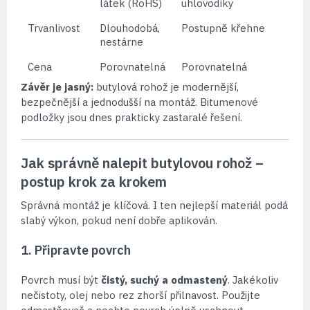
látek (RoHS)
uhlovodíky
Trvanlivost
Dlouhodobá,
Postupně křehne
nestárne
Cena
Porovnatelná
Porovnatelná
Závěr je jasný:
butylová rohož je modernější,
bezpečnější a jednodušší na montáž. Bitumenové
podložky jsou dnes prakticky zastaralé řešení.
Jak správně nalepit butylovou rohož –
postup krok za krokem
Správná montáž je klíčová. I ten nejlepší materiál podá
slabý výkon, pokud není dobře aplikován.
1. Připravte povrch
Povrch musí být
čistý, suchý a odmastený
. Jakékoliv
nečistoty, olej nebo rez zhorší přilnavost. Použijte