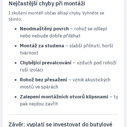
Nejčastější chyby při montáži
I zkušení montéři občas dělají chyby. Vyhněte se
těmto:
Neodmaštěný povrch
– rohož se odlepí
nebo nebude dobře přiléhat
Montáž za studena
– slabší přilnutí, horší
tvárnost
Chybějící prevalcování
– vzduch pod rohoží
ruší izolaci
Rohož bez přesažení
– vznik akustických
mostů ve spárách
Zalepení montážních otvorů klipsnami
– ty
pak nejdou zavřít
Závěr: vyplatí se investovat do butylové