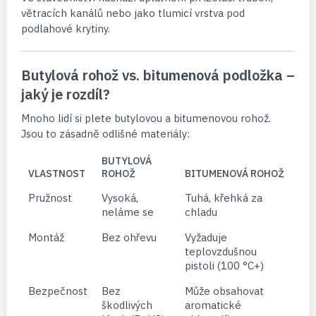
větracích kanálů nebo jako tlumicí vrstva pod
podlahové krytiny.
Butylová rohož vs. bitumenová podložka –
jaký je rozdíl?
Mnoho lidí si plete butylovou a bitumenovou rohož.
Jsou to zásadně odlišné materiály:
BUTYLOVÁ
VLASTNOST
ROHOŽ
BITUMENOVÁ ROHOŽ
Pružnost
Vysoká,
Tuhá, křehká za
neláme se
chladu
Montáž
Bez ohřevu
Vyžaduje
teplovzdušnou
pistoli (100 °C+)
Bezpečnost
Bez
Může obsahovat
škodlivých
aromatické