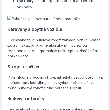
blatníky
– omezují hluk od kol a povrchu
vozovky
Karavany a obytná vozidla
V karavanech je butylová rohož základní vrstvou každé
izolační skladby. Kromě akustiky plní důležitou
tepelnou funkci – zpomaluje únik tepla v zimě i nástup
horka v létě.
Stroje a zařízení
Příliš hlučné pracovní stroje, agregáty, vzduchotechnika
– všude tam, kde vibrující kov vydává nežádoucí zvuk,
může butylová rohož situaci výrazně zlepšit.
Budovy a interiéry
Ve stavebnictví nachází uplatnění při izolaci trubek,