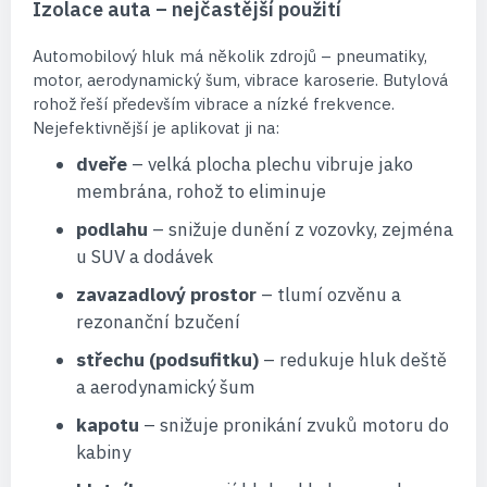
Izolace auta – nejčastější použití
Automobilový hluk má několik zdrojů – pneumatiky,
motor, aerodynamický šum, vibrace karoserie. Butylová
rohož řeší především vibrace a nízké frekvence.
Nejefektivnější je aplikovat ji na:
dveře
– velká plocha plechu vibruje jako
membrána, rohož to eliminuje
podlahu
– snižuje dunění z vozovky, zejména
u SUV a dodávek
zavazadlový prostor
– tlumí ozvěnu a
rezonanční bzučení
střechu (podsufitku)
– redukuje hluk deště
a aerodynamický šum
kapotu
– snižuje pronikání zvuků motoru do
kabiny