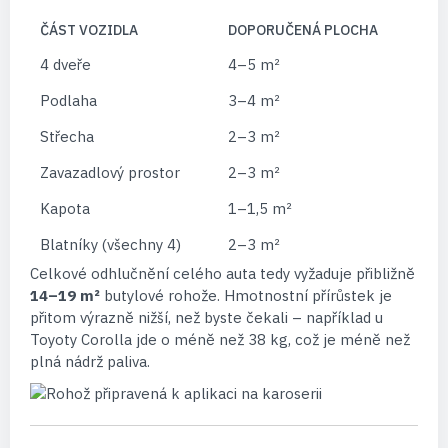
ČÁST VOZIDLA
DOPORUČENÁ PLOCHA
4 dveře
4–5 m²
Podlaha
3–4 m²
Střecha
2–3 m²
Zavazadlový prostor
2–3 m²
Kapota
1–1,5 m²
Blatníky (všechny 4)
2–3 m²
Celkové odhlučnění celého auta tedy vyžaduje přibližně
14–19 m²
butylové rohože. Hmotnostní přírůstek je
přitom výrazně nižší, než byste čekali – například u
Toyoty Corolla jde o méně než 38 kg, což je méně než
plná nádrž paliva.