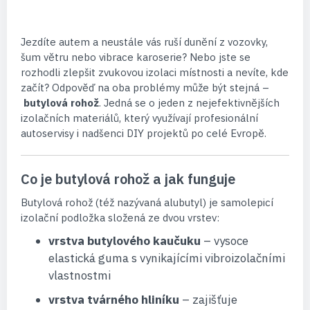
Jezdíte autem a neustále vás ruší dunění z vozovky,
šum větru nebo vibrace karoserie? Nebo jste se
rozhodli zlepšit zvukovou izolaci místnosti a nevíte, kde
začít? Odpověď na oba problémy může být stejná –
butylová rohož
. Jedná se o jeden z nejefektivnějších
izolačních materiálů, který využívají profesionální
autoservisy i nadšenci DIY projektů po celé Evropě.
Co je butylová rohož a jak funguje
Butylová rohož (též nazývaná alubutyl) je samolepicí
izolační podložka složená ze dvou vrstev:
vrstva butylového kaučuku
– vysoce
elastická guma s vynikajícími vibroizolačními
vlastnostmi
vrstva tvárného hliníku
– zajišťuje