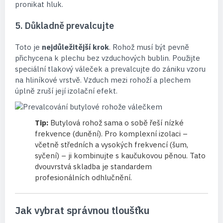
pronikat hluk.
5. Důkladně prevalcujte
Toto je
nejdůležitější krok
. Rohož musí být pevně
přichycena k plechu bez vzduchových bublin. Použijte
speciální tlakový váleček a prevalcujte do zániku vzoru
na hliníkové vrstvě. Vzduch mezi rohoží a plechem
úplně zruší její izolační efekt.
Tip:
Butylová rohož sama o sobě řeší nízké
frekvence (dunění). Pro komplexní izolaci –
včetně středních a vysokých frekvencí (šum,
syčení) – ji kombinujte s kaučukovou pěnou. Tato
dvouvrstvá skladba je standardem
profesionálních odhlučnění.
Jak vybrat správnou tloušťku