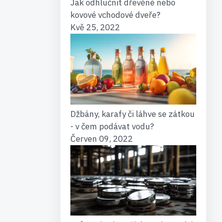
Jak odhlučnit dřevěné nebo
kovové vchodové dveře?
Kvě 25, 2022
Džbány, karafy či láhve se zátkou
- v čem podávat vodu?
Červen 09, 2022