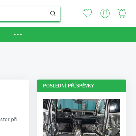
Your
POSLEDNÍ PŘÍSPĚVKY
stor při