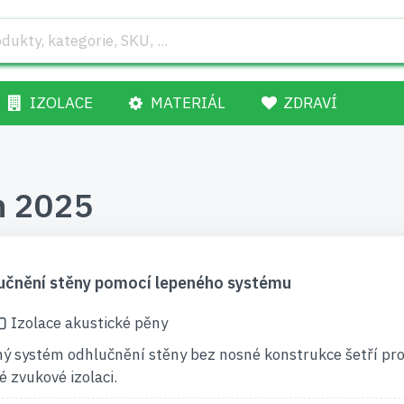
IZOLACE
MATERIÁL
ZDRAVÍ
n 2025
učnění stěny pomocí lepeného systému
Izolace akustické pěny
ý systém odhlučnění stěny bez nosné konstrukce šetří pro
é zvukové izolaci.