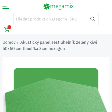
Domov
Akustický panel šestiúhelník zelený kiwi
50x50 cm tloušťka 3cm hexagon
Přeskočit
na
konec
galerie
s
obrázky