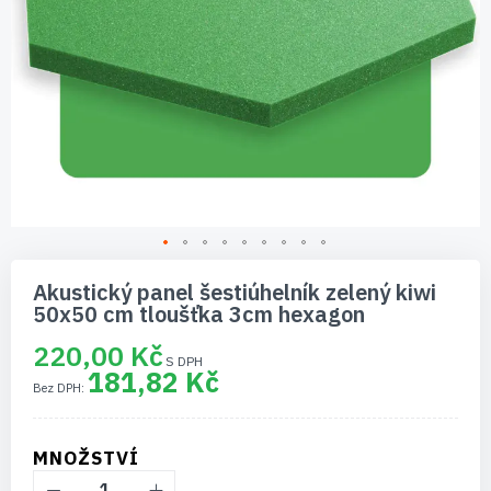
Přeskočit
na
Akustický panel šestiúhelník zelený kiwi
začátek
50x50 cm tloušťka 3cm hexagon
galerie
s
220,00 Kč
obrázky
181,82 Kč
MNOŽSTVÍ