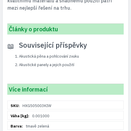
kvalitnímu materiálu a snadnému použití patří
mezi nejlepší řešení na trhu.
Články o produktu
Související příspěvky
Akustická pěna a pohlcování zvuku
Akustické panely a jejich použití
Více informací
Více
HXG505003KIW
informací
0.001000
tmavě zelená