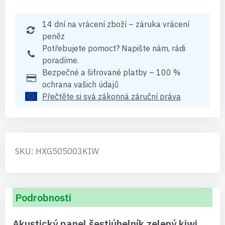
14 dní na vrácení zboží – záruka vrácení
peněz
Potřebujete pomoct? Napište nám, rádi
poradíme.
Bezpečné a šifrované platby – 100 %
ochrana vašich údajů
Přečtěte si svá zákonná záruční práva
SKU: HXG505003KIW
Podrobnosti
Akustický panel šestiúhelník zelený kiwi