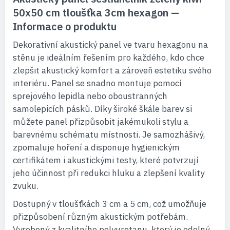
50x50 cm tloušťka 3cm hexagon —
Informace o produktu
Dekorativní akustický panel ve tvaru hexagonu na
stěnu je ideálním řešením pro každého, kdo chce
zlepšit akustický komfort a zároveň estetiku svého
interiéru. Panel se snadno montuje pomocí
sprejového lepidla nebo oboustranných
samolepicích pásků. Díky široké škále barev si
můžete panel přizpůsobit jakémukoli stylu a
barevnému schématu místnosti. Je samozhášivý,
zpomaluje hoření a disponuje hygienickým
certifikátem i akustickými testy, které potvrzují
jeho účinnost při redukci hluku a zlepšení kvality
zvuku.
Dostupný v tloušťkách 3 cm a 5 cm, což umožňuje
přizpůsobení různým akustickým potřebám.
Vyrobený z kvalitního polyuretanu, který je odolný,