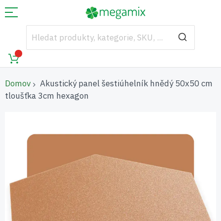
Domov
Akustický panel šestiúhelník hnědý 50x50 cm
tloušťka 3cm hexagon
Přeskočit
na
konec
galerie
s
obrázky