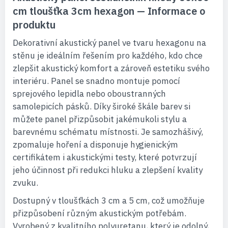
cm tloušťka 3cm hexagon — Informace o
produktu
Dekorativní akustický panel ve tvaru hexagonu na
stěnu je ideálním řešením pro každého, kdo chce
zlepšit akustický komfort a zároveň estetiku svého
interiéru. Panel se snadno montuje pomocí
sprejového lepidla nebo oboustranných
samolepicích pásků. Díky široké škále barev si
můžete panel přizpůsobit jakémukoli stylu a
barevnému schématu místnosti. Je samozhášivý,
zpomaluje hoření a disponuje hygienickým
certifikátem i akustickými testy, které potvrzují
jeho účinnost při redukci hluku a zlepšení kvality
zvuku.
Dostupný v tloušťkách 3 cm a 5 cm, což umožňuje
přizpůsobení různým akustickým potřebám.
Vyrobený z kvalitního polyuretanu, který je odolný,