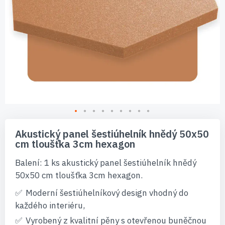
Přeskočit
na
Akustický panel šestiúhelník hnědý 50x50
začátek
cm tloušťka 3cm hexagon
galerie
s
Balení: 1 ks akustický panel šestiúhelník hnědý
obrázky
50x50 cm tloušťka 3cm hexagon.
Moderní šestiúhelníkový design vhodný do
každého interiéru,
Vyrobený z kvalitní pěny s otevřenou buněčnou