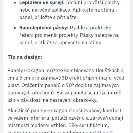
Lepidlem ve spreji:
Ideální pro větší plochy
nebo náročné aplikace. Aplikujte na stěnu i
panel, přiložte a přitlačte.
Samolepicími pásky:
Rychlé a praktické
řešení pro menší projekty. Pásky nalepte na
panel, přitlačte a upevněte na stěnu.
Tip na design:
Panely Hexagon můžete kombinovat v tloušťkách 3
cm a 5 cm pro zajímavý 3D efekt připomínající včelí
plást. Otáčením panelů o 90° docílíte zajímavých
barevných přechodů. Barva panelu se může mírně
lišit v závislosti na nastavení obrazovky.
Akustické panely Hexagon zlepší zvukový komfort
ve vašem interiéru, potlačí ozvěnu a zároveň dodají
místnosti moderní vzhled. Díky certifikátům,
kvalitnímu materiálu a snadnému použití patří