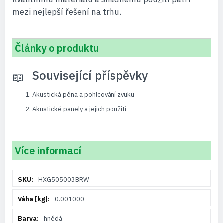
mezi nejlepší řešení na trhu.
Články o produktu
Související příspěvky
Akustická pěna a pohlcování zvuku
Akustické panely a jejich použití
Více informací
Více
HXG505003BRW
informací
0.001000
hnědá