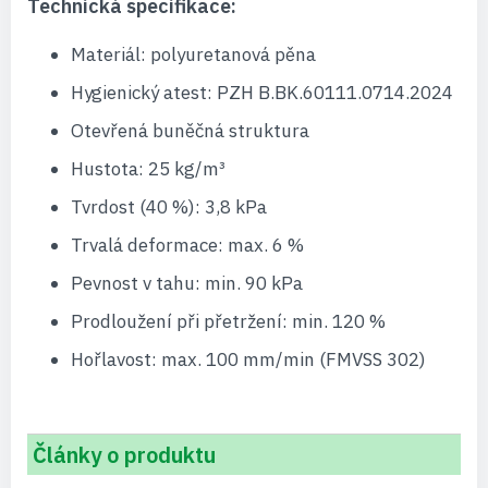
Technická specifikace:
Materiál: polyuretanová pěna
Hygienický atest: PZH B.BK.60111.0714.2024
Otevřená buněčná struktura
Hustota: 25 kg/m³
Tvrdost (40 %): 3,8 kPa
Trvalá deformace: max. 6 %
Pevnost v tahu: min. 90 kPa
Prodloužení při přetržení: min. 120 %
Hořlavost: max. 100 mm/min (FMVSS 302)
Články o produktu