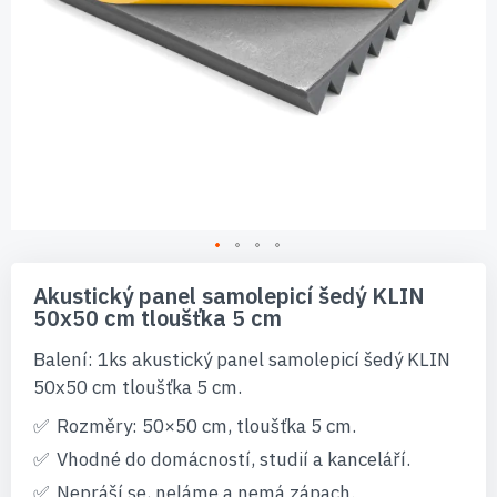
Přeskočit
na
Akustický panel samolepicí šedý KLIN
začátek
50x50 cm tloušťka 5 cm
galerie
s
Balení: 1ks akustický panel samolepicí šedý KLIN
obrázky
50x50 cm tloušťka 5 cm.
Rozměry: 50×50 cm, tloušťka 5 cm.
Vhodné do domácností, studií a kanceláří.
Nepráší se, neláme a nemá zápach.