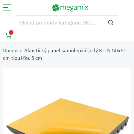
Domov
Akustický panel samolepicí šedý KLIN 50x50
cm tloušťka 5 cm
Přeskočit
na
konec
galerie
s
obrázky