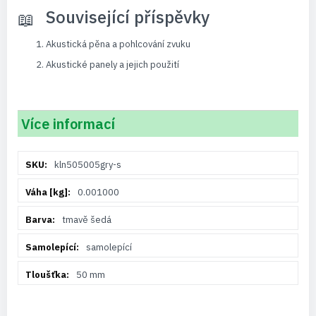
Související příspěvky
Akustická pěna a pohlcování zvuku
Akustické panely a jejich použití
Více informací
Více
kln505005gry-s
informací
0.001000
tmavě šedá
samolepící
50 mm