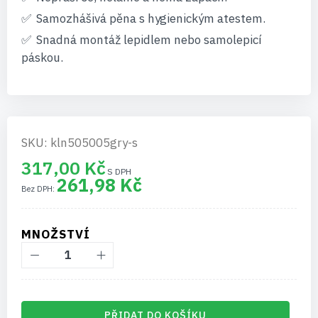
Samozhášivá pěna s hygienickým atestem.
Snadná montáž lepidlem nebo samolepicí
páskou.
SKU: kln505005gry-s
317,00 Kč
261,98 Kč
MNOŽSTVÍ
PŘIDAT DO KOŠÍKU